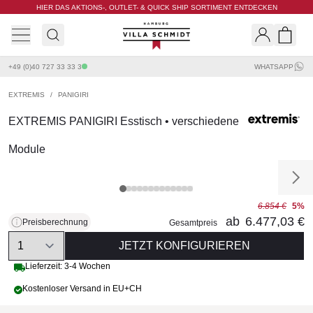
HIER DAS AKTIONS-, OUTLET- & QUICK SHIP SORTIMENT ENTDECKEN
Villa Schmidt
Search
Shopp
+49 (0)40 727 33 33 3
WHATSAPP
EXTREMIS
/
PANIGIRI
EXTREMIS PANIGIRI Esstisch • verschiedene
Module
6.854 €
5%
ab
6.477,03 €
Preisberechnung
Gesamtpreis
Quantity
JETZT KONFIGURIEREN
Lieferzeit: 3-4 Wochen
Kostenloser Versand in EU+CH