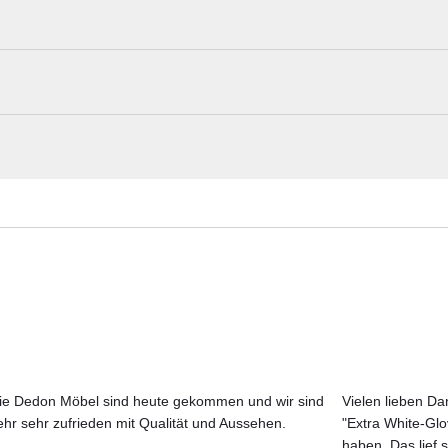
e grazile, weich gerundete Formgebung mit elegantem Minimalismus
rakteristische String-Flex-Bespannung und die harmonisch abgestimmte
e Ausstrahlung und machen es zu einer komfortablen Ergänzung für
Solpuri Materialmuster nach Hause best
igkeit
Erleben Sie unsere Stoffe und Materialien ganz in Ruhe in Ihren eigen
tailkissen
Aktuelle Originalstoffe des Herstellers
Farbe, Struktur und Haptik authentisch erleben
Persönliche Beratung bei Ihrer Konfiguration
ie Dedon Möbel sind heute gekommen und wir sind
Vielen lieben Dan
ehr sehr zufrieden mit Qualität und Aussehen.
"Extra White-Gl
JETZT MUSTER BESTELLEN
haben. Das lief s