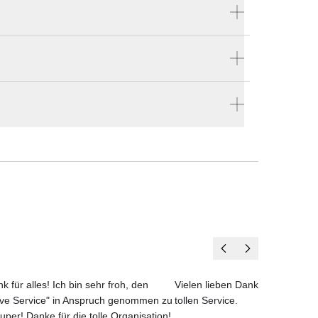
Produktnummer:
 und
lop-213-307-626
n
Hersteller:
Solpuri
ellen
en vier Wänden.
k für alles! Ich bin sehr froh, den
Vielen lieben Dank für das net
ove Service" in Anspruch genommen zu
tollen Service.
uper! Danke für die tolle Organisation!