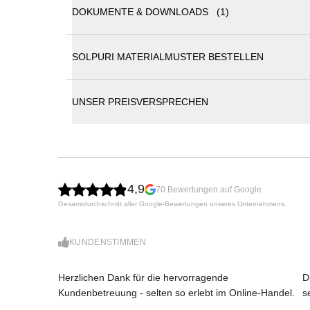
SOLPURI LOOP Anbau-Modul
DOKUMENTE & DOWNLOADS (1)
Das LOOP Anbau-Modul von SOLPURI verbindet ein
hohem Sitzkomfort. Das filigrane Gestell, die cha
SOLPURI MATERIALMUSTER BESTELLEN
Polster verleihen dem Modul eine leichte, stilvoll
Solpuri Katalog
anspruchsvolle Outdoor-Lounge-Bereiche.
UNSER PREISVERSPRECHEN
Grazile, weich gerundete Formensprache
Elegant minimalistisches Design mit hoher Leicht
Charakteristische String-Flex-Bespannung
Inklusive Sitzpolster, 1 Rückenkissen und 1 Cock
Maße (B × T × H): 75 × 82 × 75 cm
Sitzhöhe: 30 + 13 cm
4,9
70 Bewertungen auf Google
Gewicht: 13 kg
Gesamtdurchschnitt aller Google-Bewertungen unseres Unternehmens.
KUNDENSTIMMEN
Herzlichen Dank für die hervorragende
D
Kundenbetreuung - selten so erlebt im Online-Handel.
s