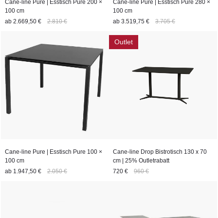
Cane-line Pure | Esstisch Pure 200 ×
Cane-line Pure | Esstisch Pure 280 ×
100 cm
100 cm
ab
2.669,50 €
2.810 €
ab
3.519,75 €
3.705 €
Outlet
Cane-line Pure | Esstisch Pure 100 ×
Cane-line Drop Bistrotisch 130 x 70
100 cm
cm | 25% Outletrabatt
ab
1.947,50 €
2.050 €
720 €
960 €