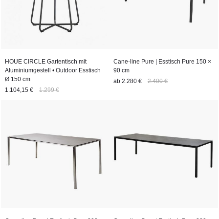
HOUE CIRCLE Gartentisch mit
Cane-line Pure | Esstisch Pure 150 ×
Aluminiumgestell • Outdoor Esstisch
90 cm
Ø 150 cm
ab
2.280 €
2.400 €
1.104,15 €
1.299 €