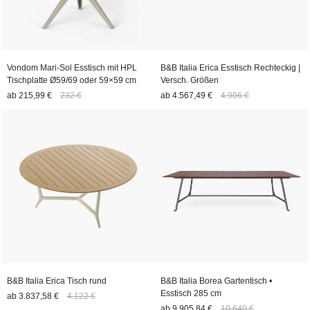
Vondom Mari-Sol Esstisch mit HPL
B&B Italia Erica Esstisch Rechteckig |
Tischplatte Ø59/69 oder 59×59 cm
Versch. Größen
ab
215,99 €
232 €
ab
4.567,49 €
4.906 €
B&B Italia Erica Tisch rund
B&B Italia Borea Gartentisch •
Esstisch 285 cm
ab
3.837,58 €
4.122 €
ab
9.905,84 €
10.640 €