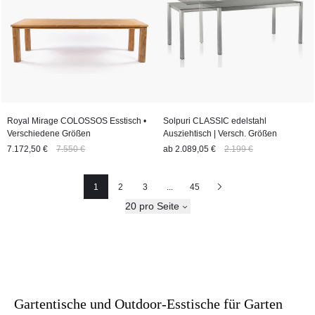
Royal Mirage COLOSSOS Esstisch •
Solpuri CLASSIC edelstahl
Verschiedene Größen
Ausziehtisch | Versch. Größen
7.172,50 €
7.550 €
ab
2.089,05 €
2.199 €
1
2
3
...
45
Seite
Seite
Seite
Nächste
20 pro Seite
Gartentische und Outdoor-Esstische für Garten