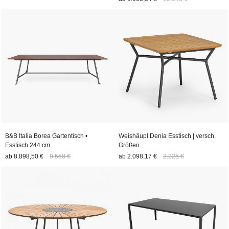
B&B Italia Borea Gartentisch •
Weishäupl Denia Esstisch | versch.
Esstisch 244 cm
Größen
ab
8.898,50 €
9.558 €
ab
2.098,17 €
2.225 €