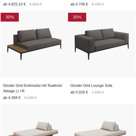
ab
4.825,10 €
6.893 €
ab
4.746 €
6.780 €
30%
30%
Gloster Grid Endmodul mit Teakholz
Gloster Grid Lounge Sofa
Ablage | L+R
ab
5.026 €
7.180 €
ab
4.368 €
6.240 €