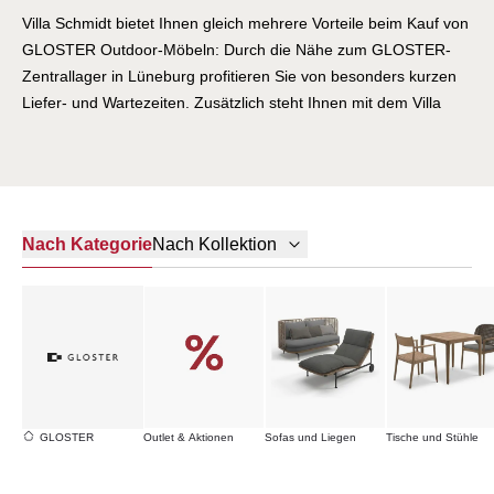
Villa Schmidt bietet Ihnen gleich mehrere Vorteile beim Kauf von
GLOSTER Outdoor-Möbeln: Durch die Nähe zum GLOSTER-
Zentrallager in Lüneburg profitieren Sie von besonders kurzen
Liefer- und Wartezeiten. Zusätzlich steht Ihnen mit dem Villa
Schmidt Gründer Michael Schmidt eine außergewöhnliche
Marken- und Produktkompetenz zur Seite, da er GLOSTER
bereits in den frühen 1990er-Jahren als Generalimporteur
maßgeblich in Deutschland, Österreich und der Schweiz
eingeführt und etabliert hat.
Nach Kategorie
Nach Kollektion
GLOSTER verbindet hochwertiges Teakholz, präzises Handwerk
und zeitgemäße Innovation zu langlebigen Outdoor-Möbeln, die
bewusst auf Komfort, Entschleunigung und „Quality time“
ausgerichtet sind. Ob Lounge-Atmosphäre oder stilvolles Dinner
im Freien: Die vielfältigen Kollektionen bieten für
unterschiedliche Ansprüche und Stilrichtungen passende
Lösungen.
GLOSTER
Outlet & Aktionen
Sofas und Liegen
Tische und Stühle
Die Wurzeln des Unternehmens reichen bis in die 1960er-Jahre