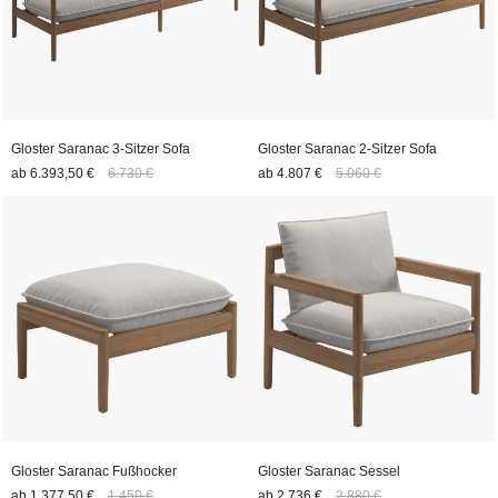
Gloster Saranac 3-Sitzer Sofa
Gloster Saranac 2-Sitzer Sofa
ab
6.393,50 €
6.730 €
ab
4.807 €
5.060 €
Gloster Saranac Fußhocker
Gloster Saranac Sessel
ab
1.377,50 €
1.450 €
ab
2.736 €
2.880 €