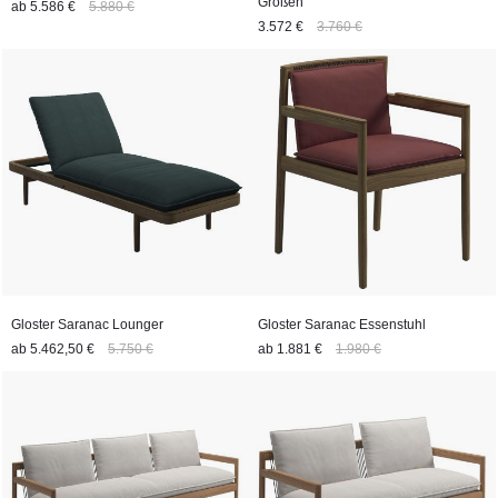
Größen
ab
5.586 €
5.880 €
3.572 €
3.760 €
Gloster Saranac Lounger
Gloster Saranac Essenstuhl
ab
5.462,50 €
5.750 €
ab
1.881 €
1.980 €