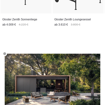
Gloster Zenith Sonnenliege
Gloster Zenith Loungesessel
ab
4.009 €
4.220 €
ab
3.610 €
3.800 €