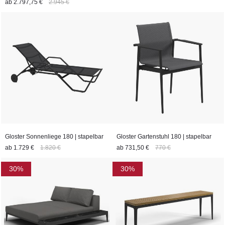
ab
2.797,75 €
2.945 €
Gloster Sonnenliege 180 | stapelbar
Gloster Gartenstuhl 180 | stapelbar
ab
1.729 €
1.820 €
ab
731,50 €
770 €
30%
30%