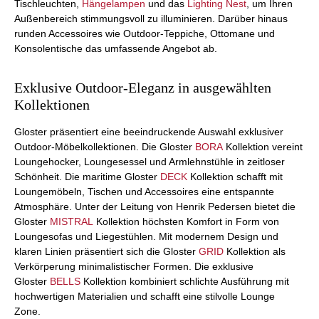
Tischleuchten,
Hängelampen
und das
Lighting Nest
, um Ihren
Außenbereich stimmungsvoll zu illuminieren. Darüber hinaus
runden Accessoires wie Outdoor-Teppiche, Ottomane und
Konsolentische das umfassende Angebot ab.
Exklusive Outdoor-Eleganz in ausgewählten
Kollektionen
Gloster präsentiert eine beeindruckende Auswahl exklusiver
Outdoor-Möbelkollektionen. Die Gloster
BORA
Kollektion vereint
Loungehocker, Loungesessel und Armlehnstühle in zeitloser
Schönheit. Die maritime Gloster
DECK
Kollektion schafft mit
Loungemöbeln, Tischen und Accessoires eine entspannte
Atmosphäre. Unter der Leitung von Henrik Pedersen bietet die
Gloster
MISTRAL
Kollektion höchsten Komfort in Form von
Loungesofas und Liegestühlen. Mit modernem Design und
klaren Linien präsentiert sich die Gloster
GRID
Kollektion als
Verkörperung minimalistischer Formen. Die exklusive
Gloster
BELLS
Kollektion kombiniert schlichte Ausführung mit
hochwertigen Materialien und schafft eine stilvolle Lounge
Zone.