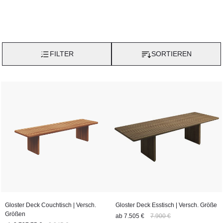
zurück. Seit den späten 1980er-Jahren ist GLOSTER mit einer
Fertigung in Indonesien verbunden. Heute entstehen die Möbel
in enger Zusammenarbeit mit international bekannten
Designern sowie Entwicklern und Handwerkern.
FILTER
SORTIEREN
Ein zentraler Bestandteil der Firmenphilosophie ist Transparenz:
Das verwendete Teakholz ist bis zu seinem Ursprung
zurückverfolgbar. Damit unterstreicht GLOSTER den Anspruch
auf verantwortungsvollen Umgang mit Ressourcen und
verlässliche Qualität.
Villa Schmidt ermöglicht Ihnen eine Beratung mitten in der
GLOSTER-Welt: Auf Wunsch werden Sie im Großraum
Hamburg kostenlos mit einer Luxuslimousine zum GLOSTER-
Showroom gefahren. Alternativ können Sie sich telefonisch,
online oder vor Ort im Showroom an den Hamburger
Landungsbrücken beraten lassen und selbstverständlich auch
im Online-Shop bestellen.
Gloster Deck Couchtisch | Versch.
Gloster Deck Esstisch | Versch. Größe
Größen
ab
7.505 €
7.900 €