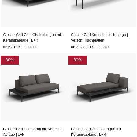
Gloster Grid Chill Chaiselongue mit
Gloster Grid Konsolentisch Large |
Keramikablage | L+R
Versch. Tischplatten
ab
6.818 €
9.740 €
ab
2.188,20 €
3.126 €
30%
30%
Gloster Grid Endmodul mit Keramik
Gloster Grid Chaiselongue mit
Ablage | L+R
Keramikablage | L+R