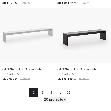
ab
1.173 €
1.380 €
ab
1.051,45 €
1.237 €
GANDIA BLASCO Gbmodular
GANDIA BLASCO Gbmodular
BENCH 290
BENCH 200
ab
2.397 €
2.820 €
ab
1.951,60 €
2.296 €
1
2
3
...
12
Seite
Seite
Seite
Nächste
20 pro Seite