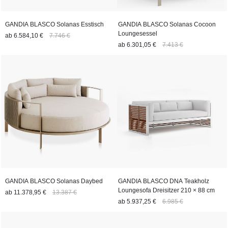
GANDIA BLASCO Solanas Esstisch
GANDIA BLASCO Solanas Cocoon
Loungesessel
ab
6.584,10 €
7.746 €
ab
6.301,05 €
7.413 €
GANDIA BLASCO Solanas Daybed
GANDIA BLASCO DNA Teakholz
Loungesofa Dreisitzer 210 × 88 cm
ab
11.378,95 €
13.387 €
ab
5.937,25 €
6.985 €