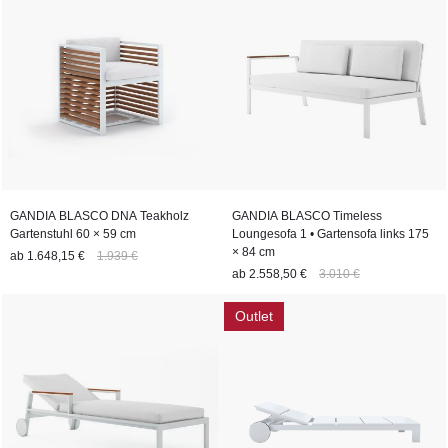
GANDIA BLASCO DNA Teakholz
GANDIA BLASCO Timeless
Gartenstuhl 60 × 59 cm
Loungesofa 1 • Gartensofa links 175
× 84 cm
ab
1.648,15 €
1.939 €
ab
2.558,50 €
3.010 €
Outlet