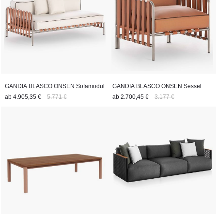
Silvestre, sowie die Outdoor-Möbelkollektion DNA von José A.
Gandía-Blasco, die um Hocker, Bartische und Pflanzenkübel
erweitert wurde.
GANDIA BLASCO ONSEN Sofamodul
GANDIA BLASCO ONSEN Sessel
ab
4.905,35 €
5.771 €
ab
2.700,45 €
3.177 €