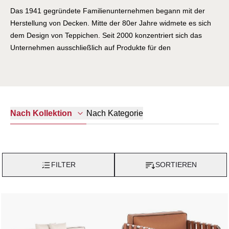
Das 1941 gegründete Familienunternehmen begann mit der
Herstellung von Decken. Mitte der 80er Jahre widmete es sich
dem Design von Teppichen. Seit 2000 konzentriert sich das
Unternehmen ausschließlich auf Produkte für den
Außenbereich. Es folgt kontinuierlich seiner expansionistischen
Unternehmensstrategie und gilt als weltweiter Marktführer für
Designermöbel für den Außenbereich. Das Unternehmen
expandiert in der ganzen Welt und eröffnet in vielen Ländern
Geschäfte und Showrooms. Die Zusammenarbeit mit
Nach Kategorie
Nach Kollektion
international anerkannten Designern erweitert, bereichert und
vervollständigt moderne Stilrichtungen von GANDIA BLASCO
Gartenmöbel.
FILTER
SORTIEREN
Unter den Neuheiten des Jahres ist besonders SALER SOFT
hervorzuheben; als Fortsetzung der erfolgreichen Kollektion
SALER, von José A. Gandía-Blasco entworfen, besticht die
Neuauflage durch noch größeren Komfort und eine Ausführung
in Teakholz. Besondere Erwähnung verdienen außerdem die
zeitlose architektonische Kollektion BLAU, ein Entwurf von Fran