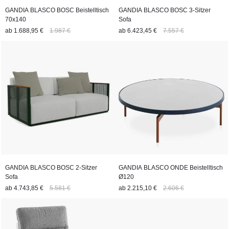
GANDIA BLASCO BOSC Beistelltisch
GANDIA BLASCO BOSC 3-Sitzer
70x140
Sofa
ab
1.688,95 €
1.987 €
ab
6.423,45 €
7.557 €
GANDIA BLASCO BOSC 2-Sitzer
GANDIA BLASCO ONDE Beistelltisch
Sofa
Ø120
ab
4.743,85 €
5.581 €
ab
2.215,10 €
2.606 €