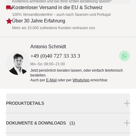
Kostenlos anmelden und bei Ihrer ersten Bestellung sparen*
Kostenloser Versand in die EU & Schweiz
100% Versandkostenfrei – auch nach Spanien und Portugal
Über 30 Jahre Erfahrung
Mehr als 10.000 zufriedene Kunden vertrauen uns
Antonio Schmidt
+49 (0)40 727 33 33 3
Mo–So: 08:00–21:00
Jetzt persönlich beraten lassen, oder einfach telefonisch
bestellen.
Auch per
E-Mail
oder per
WhatsApp
erreichbar.
PRODUKTDETAILS
SOLPURI CHILL Lounge Sofa XL inkl.
DOKUMENTE & DOWNLOADS (1)
Sitz-/Rückenpolster