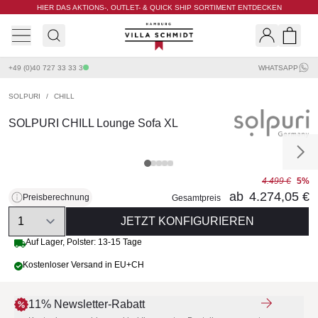
HIER DAS AKTIONS-, OUTLET- & QUICK SHIP SORTIMENT ENTDECKEN
Villa Schmidt
Search
Shopp
+49 (0)40 727 33 33 3
WHATSAPP
SOLPURI
/
CHILL
SOLPURI CHILL Lounge Sofa XL
4.499 €
5%
ab
4.274,05 €
Preisberechnung
Gesamtpreis
Quantity
JETZT KONFIGURIEREN
Auf Lager, Polster: 13-15 Tage
Kostenloser Versand in EU+CH
11% Newsletter-Rabatt