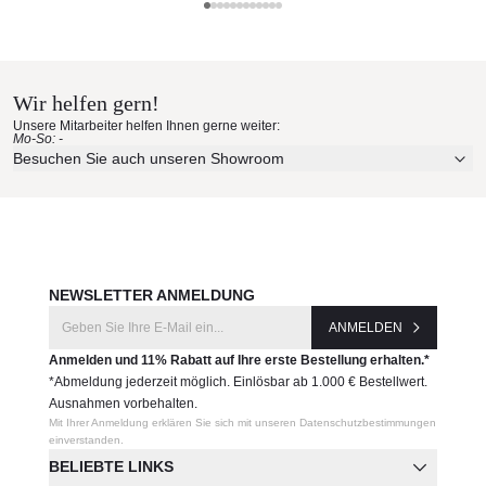
Solpuri Materialmuster nach
Solpuri
Hause bestellen
Wir helfen gern!
Erleben Sie unsere Stoffe und Materialien ganz in Ruhe in
Unsere Mitarbeiter helfen Ihnen gerne weiter:
Ihren eigenen vier Wänden.
Mo-So: -
Aktuelle Originalstoffe des Herstellers
Besuchen Sie auch unseren Showroom
Farbe, Struktur und Haptik authentisch erleben
Persönliche Beratung bei Ihrer Konfiguration
JETZT MUSTER BESTELLEN
NEWSLETTER ANMELDUNG
ANMELDEN
Anmelden und 11% Rabatt auf Ihre erste Bestellung erhalten.*
*Abmeldung jederzeit möglich. Einlösbar ab 1.000 € Bestellwert.
Ausnahmen vorbehalten.
Mit Ihrer Anmeldung erklären Sie sich mit unseren Datenschutzbestimmungen
einverstanden.
BELIEBTE LINKS