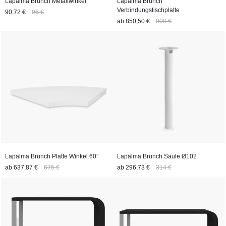
Lapalma Brunch Metallwinkel
Lapalma Brunch
Verbindungstischplatte
90,72 €
96 €
ab
850,50 €
900 €
Lapalma Brunch Platte Winkel 60°
Lapalma Brunch Säule Ø102
ab
637,87 €
675 €
ab
296,73 €
314 €