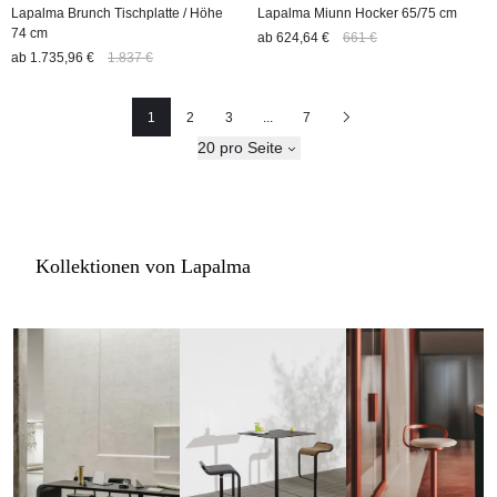
Lapalma Brunch Tischplatte / Höhe
Lapalma Miunn Hocker 65/75 cm
74 cm
ab
624,64 €
661 €
ab
1.735,96 €
1.837 €
1
2
3
...
7
Seite
Seite
Seite
Nächste
20 pro Seite
Kollektionen von Lapalma