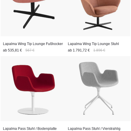
Lieferung der Lapalma Outdoor-Möbel „frei Haus"
Wenn Sie sich rund um die Produktwelt Lapalma Outdoor
beraten lassen möchten, steht Ihnen das Team der Villa Schmidt
jederzeit zur Verfügung. Rufen Sie einfach an. Sie können die
Möbel online kaufen oder Sie können uns auch in unserem
Showroom an den Hamburger Landungsbrücken besuchen. Wir
Lapalma Wing Tip Lounge Fußhocker
Lapalma Wing Tip Lounge Stuhl
liefern Ihnen die Möbel dieser Marke „frei Haus" innerhalb der
ab
535,81 €
567 €
ab
1.791,72 €
1.896 €
EU sowie in die Schweiz.
Lapalma Pass Stuhl / Bodenplatte
Lapalma Pass Stuhl / Vierstrahlig