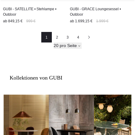
GUBI - SATELLITE • Stehlampe •
GUBI - GRACE Loungesessel •
Outdoor
Outdoor
ab
849,15 €
999 €
ab
1.699,15 €
1.999 €
1
2
3
4
Seite
Seite
Seite
Nächste
20 pro Seite
Kollektionen von GUBI