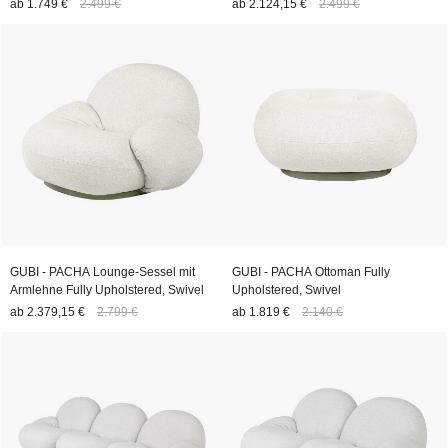
ab
1.749 €
2.499 €
ab
2.124,15 €
2.499 €
GUBI - PACHA Lounge-Sessel mit
GUBI - PACHA Ottoman Fully
Armlehne Fully Upholstered, Swivel
Upholstered, Swivel
ab
2.379,15 €
2.799 €
ab
1.819 €
2.140 €