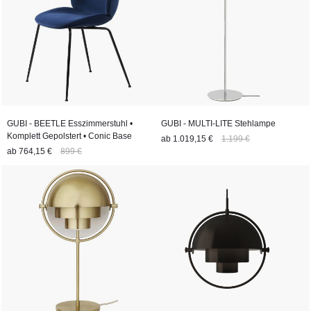
GUBI - BEETLE Esszimmerstuhl •
GUBI - MULTI-LITE Stehlampe
Komplett Gepolstert • Conic Base
ab
1.019,15 €
1.199 €
ab
764,15 €
899 €