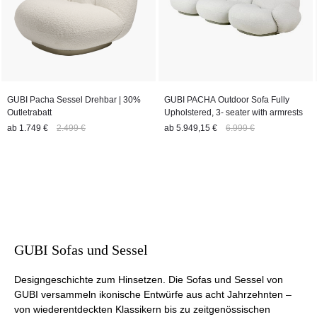
GUBI Pacha Sessel Drehbar | 30%
GUBI PACHA Outdoor Sofa Fully
Outletrabatt
Upholstered, 3- seater with armrests
ab
1.749 €
2.499 €
ab
5.949,15 €
6.999 €
GUBI Sofas und Sessel
Designgeschichte zum Hinsetzen. Die Sofas und Sessel von
GUBI versammeln ikonische Entwürfe aus acht Jahrzehnten –
von wiederentdeckten Klassikern bis zu zeitgenössischen