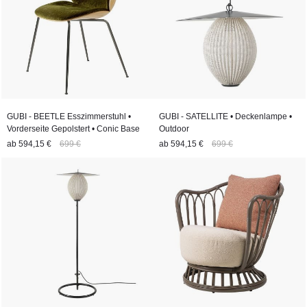
GUBI - BEETLE Esszimmerstuhl •
GUBI - SATELLITE • Deckenlampe •
Vorderseite Gepolstert • Conic Base
Outdoor
ab
594,15 €
699 €
ab
594,15 €
699 €