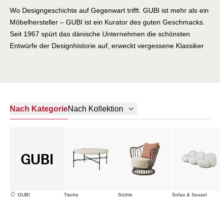
Wo Designgeschichte auf Gegenwart trifft. GUBI ist mehr als ein
Möbelhersteller – GUBI ist ein Kurator des guten Geschmacks.
Seit 1967 spürt das dänische Unternehmen die schönsten
Entwürfe der Designhistorie auf, erweckt vergessene Klassiker
zu neuem Leben und gibt visionären Gestaltern eine Bühne.
Das Ergebnis: eine Kollektion, die Jahrzehnte überspannt und
doch wie aus einem Guss wirkt. Vom ikonischen Beetle Chair
über die poetische Patera-Leuchte bis zu den skulpturalen
Entwürfen der Designlegende Greta Magnusson Grossman –
Nach Kategorie
Nach Kollektion
jedes GUBI-Stück erzählt eine Geschichte. Eine Geschichte von
Handwerkskunst und Innovation, von skandinavischer Klarheit
und internationaler Strahlkraft. GUBI wählt seine Designer mit
dem gleichen Anspruch, mit dem ein Museum seine Sammlung
kuratiert: Nur was besteht, bleibt. Nur was berührt, wird
aufgenommen. In Kopenhagen verwurzelt, in den schönsten
Interiors der Welt zuhause. GUBI-Möbel sind keine Trends – sie
GUBI
Tische
Stühle
Sofas & Sessel
sind Konstanten. Für alle, die verstehen, dass gutes Design
keine Epoche kennt, sondern Epochen verbindet.