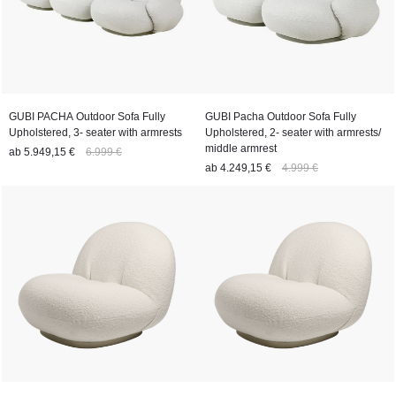
GUBI PACHA Outdoor Sofa Fully
GUBI Pacha Outdoor Sofa Fully
Upholstered, 3- seater with armrests
Upholstered, 2- seater with armrests/
middle armrest
ab
5.949,15 €
6.999 €
ab
4.249,15 €
4.999 €