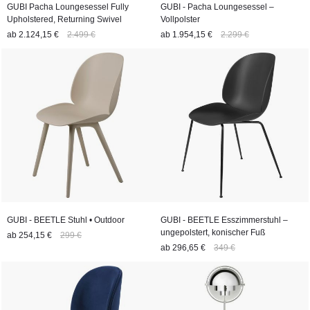
GUBI Pacha Loungesessel Fully
GUBI - Pacha Loungesessel –
Upholstered, Returning Swivel
Vollpolster
ab
2.124,15 €
2.499 €
ab
1.954,15 €
2.299 €
GUBI - BEETLE Stuhl • Outdoor
GUBI - BEETLE Esszimmerstuhl –
ungepolstert, konischer Fuß
ab
254,15 €
299 €
ab
296,65 €
349 €