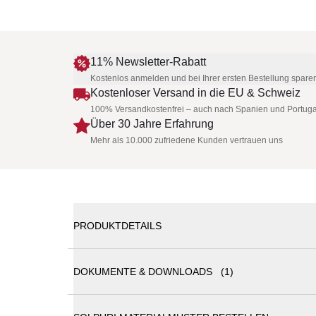
11% Newsletter-Rabatt
Kostenlos anmelden und bei Ihrer ersten Bestellung spare
Kostenloser Versand in die EU & Schweiz
100% Versandkostenfrei – auch nach Spanien und Portuga
Über 30 Jahre Erfahrung
Mehr als 10.000 zufriedene Kunden vertrauen uns
PRODUKTDETAILS
SOLPURI PLATEAU XL Modul Ecke links + Ecktisc
DOKUMENTE & DOWNLOADS (1)
Das PLATEAU XL Modul Ecke links + Ecktisch von S
Plattform der Kollektion mit einer großzügigen, ku