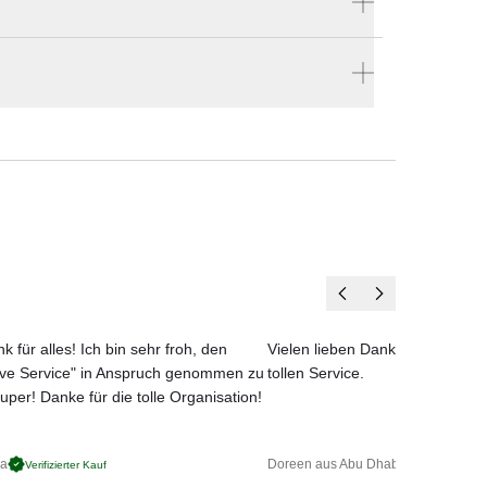
Hersteller:
Solpuri
ellen
en vier Wänden.
k für alles! Ich bin sehr froh, den
Vielen lieben Dank für das net
ove Service" in Anspruch genommen zu
tollen Service.
uper! Danke für die tolle Organisation!
ga
Doreen aus Abu Dhabi
Verifizierter Kauf
Verifizierter 