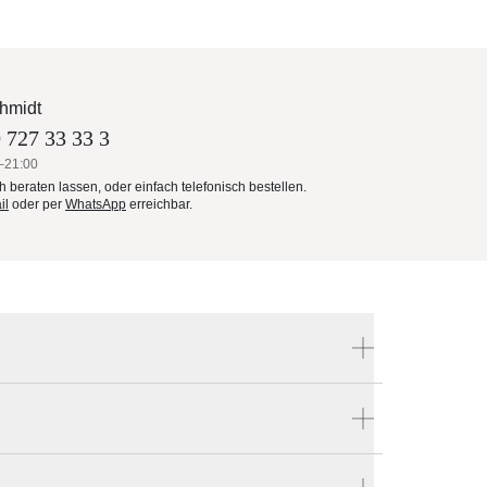
hmidt
 727 33 33 3
–21:00
ch beraten lassen, oder einfach telefonisch bestellen.
il
oder per
WhatsApp
erreichbar.
Produktnummer:
pla-224-400
 mit