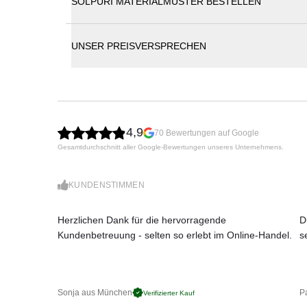
SOLPURI MATERIALMUSTER BESTELLEN
klarer, architektonischer Ausstrahlung. Das massive
Solpuri Katalog
Ecktisch und die komfortablen Polster machen das 
UNSER PREISVERSPRECHEN
Klare, architektonische Formensprache
Optisch schwebende Plattform aus massivem T
Charakteristisches Gestell mit unterschiedlich b
Integrierter Ecktisch
Inklusive Sitz-/Rückenpolster und 2 Cocktail-Kis
Maße (B × T × H): 134 × 112 × 62 cm
4,9
70 Bewertungen auf Google
Gesamtdurchschnitt aller Google-Bewertungen unseres Unternehmens.
KUNDENSTIMMEN
Herzlichen Dank für die hervorragende
D
Kundenbetreuung - selten so erlebt im Online-Handel.
s
Sonja aus München
Pa
Verifizierter Kauf