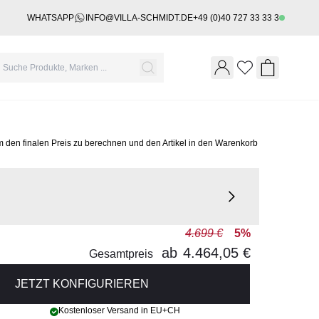
WHATSAPP
INFO@VILLA-SCHMIDT.DE
+49 (0)40 727 33 33 3
Wishlist
Shopping 
m den finalen Preis zu berechnen und den Artikel in den Warenkorb
4.699 €
5%
ab
4.464,05 €
Gesamtpreis
JETZT KONFIGURIEREN
Kostenloser Versand in EU+CH