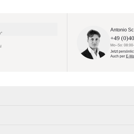
Antonio Sc
n*
+49 (0)40
Mo–So: 08:00
l
Jetzt persönli
Auch per
E-Ma
h inkl. Sitz-Rücken-Polster / 2 Cocktail-Kissen
OLPURI verbindet die charakteristische, optisch schwebende Teak-
bischen Polsterlandschaft und schafft so eine luxuriöse Outdoor-Lounge