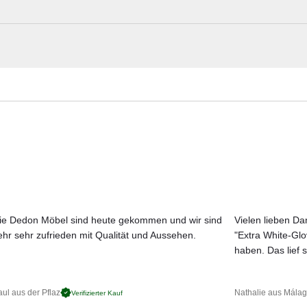
 Teak-Gestell mit unterschiedlich breiten Teak-Latten, der integrierte
Modul zu einer stilvollen Lösung für anspruchsvolle Außenbereiche.
Solpuri Materialmuster nach Hause best
eakholz
reiten Teak-Latten
Erleben Sie unsere Stoffe und Materialien ganz in Ruhe in Ihren eigen
Aktuelle Originalstoffe des Herstellers
sen
Farbe, Struktur und Haptik authentisch erleben
Persönliche Beratung bei Ihrer Konfiguration
ie Dedon Möbel sind heute gekommen und wir sind
Vielen lieben Dan
ehr sehr zufrieden mit Qualität und Aussehen.
"Extra White-Gl
JETZT MUSTER BESTELLEN
haben. Das lief s
ul aus der Pflaz
Nathalie aus Mála
Verifizierter Kauf