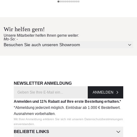
Hersteller:
Solpuri Materialmuster nach
Solpuri
Hause bestellen
Wir helfen gern!
Erleben Sie unsere Stoffe und Materialien ganz in Ruhe in
Unsere Mitarbeiter helfen Ihnen gerne weiter:
Ihren eigenen vier Wänden.
Mo-So: -
Aktuelle Originalstoffe des Herstellers
Besuchen Sie auch unseren Showroom
Farbe, Struktur und Haptik authentisch erleben
Persönliche Beratung bei Ihrer Konfiguration
JETZT MUSTER BESTELLEN
NEWSLETTER ANMELDUNG
ANMELDEN
Anmelden und 11% Rabatt auf Ihre erste Bestellung erhalten.*
*Abmeldung jederzeit möglich. Einlösbar ab 1.000 € Bestellwert.
Ausnahmen vorbehalten.
Mit Ihrer Anmeldung erklären Sie sich mit unseren Datenschutzbestimmungen
einverstanden.
BELIEBTE LINKS