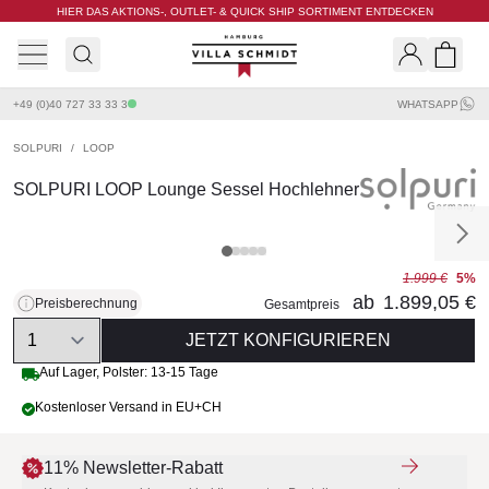
HIER DAS AKTIONS-, OUTLET- & QUICK SHIP SORTIMENT ENTDECKEN
Villa Schmidt
Search
Shopp
+49 (0)40 727 33 33 3
WHATSAPP
SOLPURI
/
LOOP
SOLPURI LOOP Lounge Sessel Hochlehner
1.999 €
5%
ab
1.899,05 €
Preisberechnung
Gesamtpreis
Quantity
JETZT KONFIGURIEREN
Auf Lager, Polster: 13-15 Tage
Kostenloser Versand in EU+CH
11% Newsletter-Rabatt