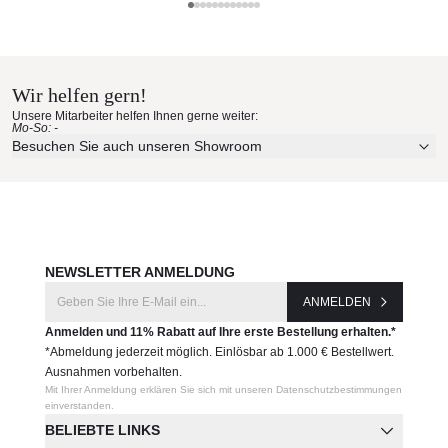
Solpuri Materialmuster nach
Solpuri
Hause bestellen
Wir helfen gern!
Erleben Sie unsere Stoffe und Materialien ganz in Ruhe in
Unsere Mitarbeiter helfen Ihnen gerne weiter:
Ihren eigenen vier Wänden.
Mo-So: -
Aktuelle Originalstoffe des Herstellers
Besuchen Sie auch unseren Showroom
Farbe, Struktur und Haptik authentisch erleben
Persönliche Beratung bei Ihrer Konfiguration
JETZT MUSTER BESTELLEN
NEWSLETTER ANMELDUNG
ANMELDEN
Anmelden und 11% Rabatt auf Ihre erste Bestellung erhalten.*
*Abmeldung jederzeit möglich. Einlösbar ab 1.000 € Bestellwert.
Ausnahmen vorbehalten.
Mit Ihrer Anmeldung erklären Sie sich mit unseren Datenschutzbestimmungen
einverstanden.
BELIEBTE LINKS