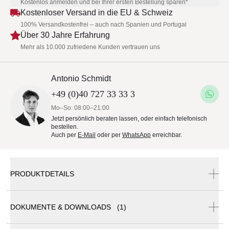
Kostenlos anmelden und bei Ihrer ersten Bestellung sparen*
Kostenloser Versand in die EU & Schweiz
100% Versandkostenfrei – auch nach Spanien und Portugal
Über 30 Jahre Erfahrung
Mehr als 10.000 zufriedene Kunden vertrauen uns
Antonio Schmidt
+49 (0)40 727 33 33 3
Mo–So: 08:00–21:00
Jetzt persönlich beraten lassen, oder einfach telefonisch
bestellen.
Auch per
E-Mail
oder per
WhatsApp
erreichbar.
PRODUKTDETAILS
SOLPURI CARO Lounge Hocker
DOKUMENTE & DOWNLOADS (1)
Der CARO Lounge Hocker von SOLPURI ergänzt die