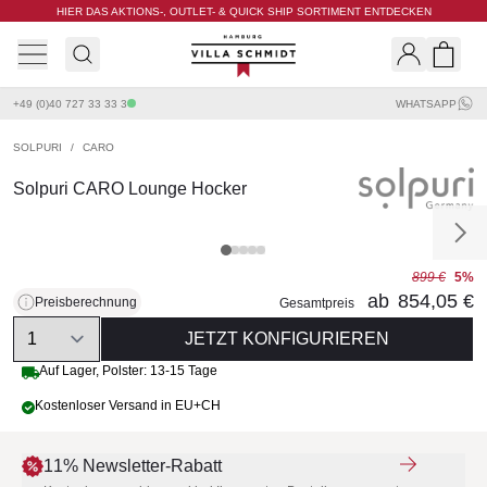
HIER DAS AKTIONS-, OUTLET- & QUICK SHIP SORTIMENT ENTDECKEN
Villa Schmidt
Search
Shopp
+49 (0)40 727 33 33 3
WHATSAPP
SOLPURI
/
CARO
Solpuri CARO Lounge Hocker
899 €
5%
ab
854,05 €
Preisberechnung
Gesamtpreis
Quantity
JETZT KONFIGURIEREN
Auf Lager, Polster: 13-15 Tage
Kostenloser Versand in EU+CH
11% Newsletter-Rabatt