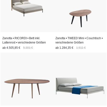
Zanotta • RICORDI • Bett inkl.
Zanotta • TWEED Mini • Couchtisch •
Lattenrost • verschiedene Größen
verschiedene Größen
ab
4.505,85 €
5.301 €
ab
1.284,35 €
1.511 €