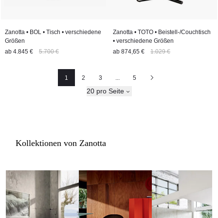
Zanotta • BOL • Tisch • verschiedene
Zanotta • TOTO • Beistell-/Couchtisch
Größen
• verschiedene Größen
ab
4.845 €
5.700 €
ab
874,65 €
1.029 €
1
2
3
...
5
Seite
Seite
Seite
Nächste
20 pro Seite
Kollektionen von Zanotta