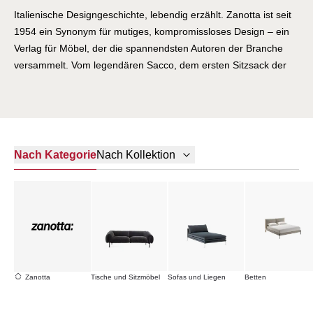
Italienische Designgeschichte, lebendig erzählt. Zanotta ist seit
1954 ein Synonym für mutiges, kompromissloses Design – ein
Verlag für Möbel, der die spannendsten Autoren der Branche
versammelt. Vom legendären Sacco, dem ersten Sitzsack der
Designgeschichte, bis zu den skulpturalen Sofas von Damian
Williamson: Zanotta hat nie aufgehört, die Grenzen des
Möglichen zu verschieben. In Nova Milanese, im Herzen der
lombardischen Möbelregion, entstehen Entwürfe, die in Museen
gehören und dennoch für das Leben gemacht sind. Die Brüder
Nach Kategorie
Nach Kollektion
Aurelio und Giuliano Zanotta haben früh erkannt, dass
Innovation und Tradition keine Gegensätze sind – sondern
Verbündete. Handwerkliche Perfektion trifft auf experimentelle
Formen, industrielle Präzision auf künstlerische Freiheit.
Zanotta-Möbel sind Statements für alle, die Einrichtung als
Ausdruck verstehen. Als Bekenntnis zu Design, das fordert,
überrascht und begeistert. Seit siebzig Jahren. Und noch lange
Zanotta
Tische und Sitzmöbel
Sofas und Liegen
Betten
nicht fertig.