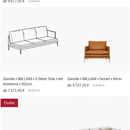
ab
4.677,55 €
5.503 €
Zanotta • WILLIAM • 3-Sitzer Sofa • mit
Zanotta • WILLIAM • Sessel • 94cm
Armlehne • 262cm
ab
3.727,25 €
4.385 €
ab
7.171,45 €
8.437 €
Outlet