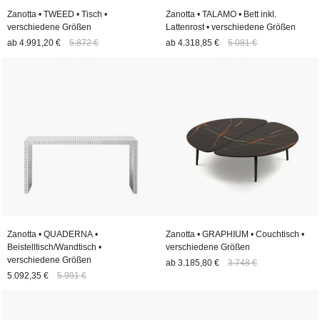
Zanotta • TWEED • Tisch •
Zanotta • TALAMO • Bett inkl.
verschiedene Größen
Lattenrost • verschiedene Größen
ab
4.991,20 €
5.872 €
ab
4.318,85 €
5.081 €
Zanotta • QUADERNA •
Zanotta • GRAPHIUM • Couchtisch •
Beistelltisch/Wandtisch •
verschiedene Größen
verschiedene Größen
ab
3.185,80 €
3.748 €
5.092,35 €
5.991 €