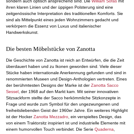
sondern auch optisch ansprechend sind. Die
William Sofas
mit
ihren klaren Linien und der üppigen Polsterung sind eine
zeitgenössische Interpretation des traditionellen Komforts. Sie
sind als Mittelpunkt eines jeden Wohnzimmers gedacht und
verkörpern die Essenz von Luxus und italienischer
Handwerkskunst.
Die besten Möbelstücke von Zanotta
Die Geschichte von Zanotta ist reich an Entwürfen, die die Zeit
überdauert haben und zu Ikonen geworden sind. Viele dieser
Stücke haben internationale Anerkennung gefunden und sind in
renommierten Museen und Design-Anthologien vertreten. Eines
der berühmtesten Designs der Marke ist der
Zanotta Sacco
Sessel
, der 1968 auf den Markt kam. Mit seiner innovativen
Sitzsackform stellte der Sacco herkömmliche Sitzkonzepte in
Frage und wurde zum Symbol für den ungezwungenen und
freiheitsliebenden Geist der 1960er Jahre. Ein weiteres Highlight
ist der Hocker
Zanotta Mezzadro
, ein verspieltes Design, das
von einem Traktorsitz inspiriert ist und industrielle Elemente mit
einem humorvollen Touch verbindet. Die Serie
Quaderna
,