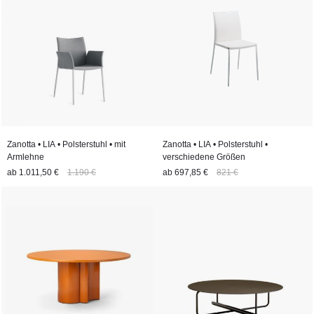
Zanotta • LIA • Polsterstuhl • mit
Zanotta • LIA • Polsterstuhl •
Armlehne
verschiedene Größen
ab
1.011,50 €
1.190 €
ab
697,85 €
821 €