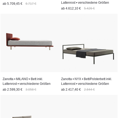
Lattenrost • verschiedene Größen
ab
5.709,45 €
6.717 €
ab
4.612,10 €
5.426 €
Zanotta • MILANO • Bett inkl.
Zanotta • NYX • Bett/Polsterbett inkl.
Lattenrost • verschiedene Größen
Lattenrost • verschiedene Größen
ab
2.599,30 €
3.058 €
ab
2.417,40 €
2.844 €