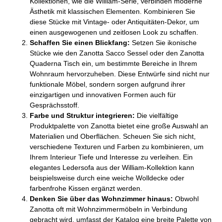
Kollektionen, wie die William-Serie, verbinden moderne
Ästhetik mit klassischen Elementen. Kombinieren Sie
diese Stücke mit Vintage- oder Antiquitäten-Dekor, um
einen ausgewogenen und zeitlosen Look zu schaffen.
Schaffen Sie einen Blickfang:
Setzen Sie ikonische
Stücke wie den Zanotta Sacco Sessel oder den Zanotta
Quaderna Tisch ein, um bestimmte Bereiche in Ihrem
Wohnraum hervorzuheben. Diese Entwürfe sind nicht nur
funktionale Möbel, sondern sorgen aufgrund ihrer
einzigartigen und innovativen Formen auch für
Gesprächsstoff.
Farbe und Struktur integrieren:
Die vielfältige
Produktpalette von Zanotta bietet eine große Auswahl an
Materialien und Oberflächen. Scheuen Sie sich nicht,
verschiedene Texturen und Farben zu kombinieren, um
Ihrem Interieur Tiefe und Interesse zu verleihen. Ein
elegantes Ledersofa aus der William-Kollektion kann
beispielsweise durch eine weiche Wolldecke oder
farbenfrohe Kissen ergänzt werden.
Denken Sie über das Wohnzimmer hinaus:
Obwohl
Zanotta oft mit Wohnzimmermöbeln in Verbindung
gebracht wird, umfasst der Katalog eine breite Palette von