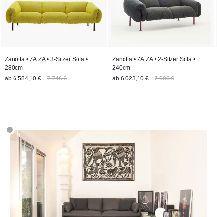
Zanotta • ZA:ZA • 3-Sitzer Sofa •
Zanotta • ZA:ZA • 2-Sitzer Sofa •
280cm
240cm
ab
6.584,10 €
7.746 €
ab
6.023,10 €
7.086 €