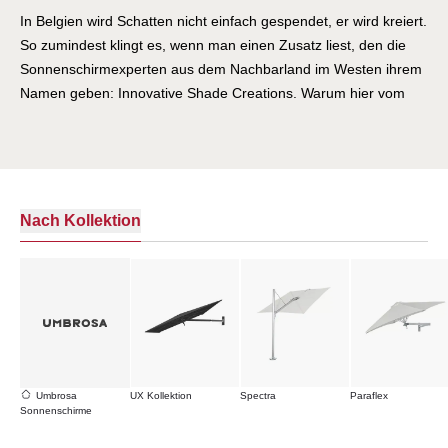
In Belgien wird Schatten nicht einfach gespendet, er wird kreiert.
So zumindest klingt es, wenn man einen Zusatz liest, den die
Sonnenschirmexperten aus dem Nachbarland im Westen ihrem
Namen geben: Innovative Shade Creations. Warum hier vom
Kreieren die Rede ist, wird aber recht schnell deutlich, wenn
man sich die wunderschönen und ausgefallenen Schirme
anschaut. Bei diesen ist ein künstlerisches Wort wie kreieren
mehr als angebracht, schließlich sind diese Schattenmacher
durchaus kleine Kunstwerke. Innovativ sind sie, wie
Nach Kollektion
versprochen, auch allemal. Tauchen Sie hier bei der Villa
Schmidt ein in eine Welt außergewöhnlicher Formen, welche
angenehm und inspirierend wirken. Bei diesen Schirmen fällt es
schwer, seinen Blick abzuwenden. Sie wissen das Auge des
Betrachters gekonnt auf sich zu ziehen. So zum Beispiel der
wunderbare Eclipse-Schirm, der scheinbar schwerelos über den
Köpfen der Schattenliebhaber schwebt.
Umbrosa
UX Kollektion
Spectra
Paraflex
Sonnenschirme
Die Schirme von Umbrosa machen bereits heute an vielen
schönen Orten eine ausgezeichnete und elegante Figur. Unter