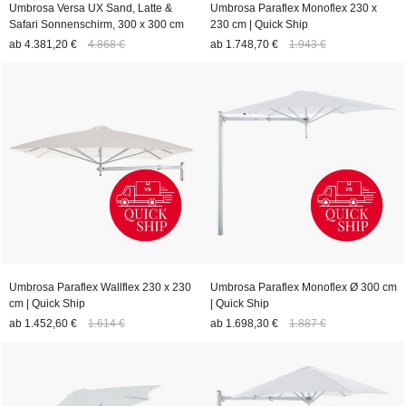
Umbrosa Versa UX Sand, Latte &
Umbrosa Paraflex Monoflex 230 x
Safari Sonnenschirm, 300 x 300 cm
230 cm | Quick Ship
ab
4.381,20 €
4.868 €
ab
1.748,70 €
1.943 €
Umbrosa Paraflex Wallflex 230 x 230
Umbrosa Paraflex Monoflex Ø 300 cm
cm | Quick Ship
| Quick Ship
ab
1.452,60 €
1.614 €
ab
1.698,30 €
1.887 €