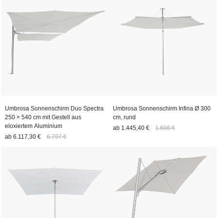
Umbrosa Sonnenschirm Duo Spectra
Umbrosa Sonnenschirm Infina Ø 300
250 × 540 cm mit Gestell aus
cm, rund
eloxiertem Aluminium
ab
1.445,40 €
1.606 €
ab
6.117,30 €
6.797 €