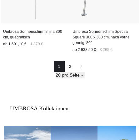
Umbrosa Sonnenschirm Infina 300
Umbrosa Sonnenschirm Spectra
cm, quadratisch
Square 300 x 300 cm, nach vorne
geneigt 80°
ab
1.691,10 €
1.879 €
ab
2.938,50 €
3.265 €
1
2
Seite
Seite
Nächste
20 pro Seite
UMBROSA Kollektionen