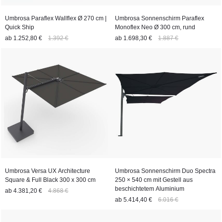
Umbrosa Paraflex Wallflex Ø 270 cm |
Umbrosa Sonnenschirm Paraflex
Quick Ship
Monoflex Neo Ø 300 cm, rund
ab
1.252,80 €
1.392 €
ab
1.698,30 €
1.887 €
Umbrosa Versa UX Architecture
Umbrosa Sonnenschirm Duo Spectra
Square & Full Black 300 x 300 cm
250 × 540 cm mit Gestell aus
beschichtetem Aluminium
ab
4.381,20 €
4.868 €
ab
5.414,40 €
6.016 €