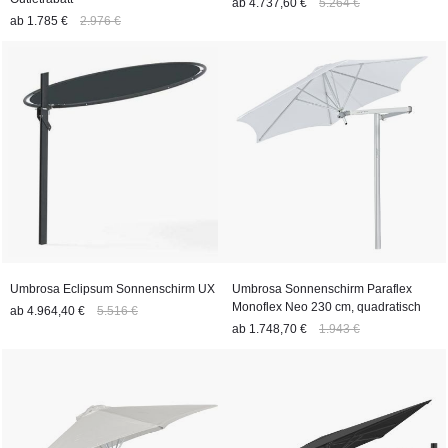
ab
4.737,60 €
5.264 €
ab
1.785 €
2.976 €
Umbrosa Eclipsum Sonnenschirm UX
Umbrosa Sonnenschirm Paraflex
Monoflex Neo 230 cm, quadratisch
ab
4.964,40 €
5.516 €
ab
1.748,70 €
1.943 €