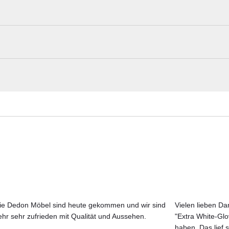
iligrane Leichtigkeit mit zeitloser Eleganz und hohem Sitzkomfort. D
Sitz- und Rückenschale sowie die komfortable Polsterung verleihen dem
 machen ihn zu einer stilvollen Wahl für anspruchsvolle Outdoor-Dinin
Solpuri Materialmuster nach Hause best
Erleben Sie unsere Stoffe und Materialien ganz in Ruhe in Ihren eigen
Aktuelle Originalstoffe des Herstellers
Farbe, Struktur und Haptik authentisch erleben
Persönliche Beratung bei Ihrer Konfiguration
ie Dedon Möbel sind heute gekommen und wir sind
Vielen lieben Dan
ehr sehr zufrieden mit Qualität und Aussehen.
"Extra White-Gl
JETZT MUSTER BESTELLEN
haben. Das lief s