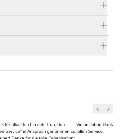
Produktnummer:
as
ces-105-309-626
g-
Hersteller:
Solpuri
ellen
en vier Wänden.
k für alles! Ich bin sehr froh, den
Vielen lieben Dank für das net
ove Service" in Anspruch genommen zu
tollen Service.
uper! Danke für die tolle Organisation!