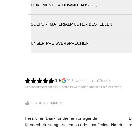
SOLPURI CESTINO Dining Sessel
DOKUMENTE & DOWNLOADS (1)
Der CESTINO Dining Sessel von SOLPURI verbindet f
leicht wirkende Aluminiumgestell, die geflochtene 
SOLPURI MATERIALMUSTER BESTELLEN
Sessel eine moderne, hochwertige Ausstrahlung und
Solpuri Katalog
Bereiche.
Filigrane, zeitlose Formensprache
UNSER PREISVERSPRECHEN
Leicht wirkendes Aluminiumgestell
Geflochtene Sitz- und Rückenschale
Inklusive Sitz- und Rückenpolster
Maße (B × T × H): 61 × 65 × 77 cm
Sitzhöhe: 42 + 5 cm
Gewicht: 9 kg
4,9
70 Bewertungen auf Google
Gesamtdurchschnitt aller Google-Bewertungen unseres Unternehmens.
KUNDENSTIMMEN
Herzlichen Dank für die hervorragende
D
Kundenbetreuung - selten so erlebt im Online-Handel.
s