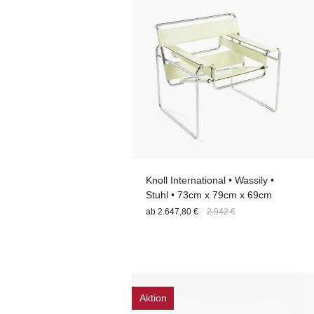
Knoll International • Wassily •
Stuhl • 73cm x 79cm x 69cm
ab
2.647,80 €
2.942 €
Aktion