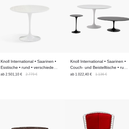
Knoll International • Saarinen •
Knoll International • Saarinen •
Esstische • rund • verschiedene
Couch- und Beistelltische • rund
Größen
• verschiedene Größen
ab
2.501,10 €
2.779 €
ab
1.022,40 €
1.136 €