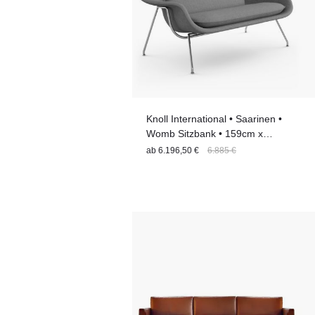
Knoll International • Saarinen •
Womb Sitzbank • 159cm x
94cm x 92cm
ab
6.196,50 €
6.885 €