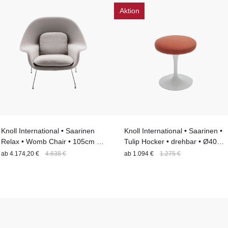
Aktion
Knoll International • Saarinen
Knoll International • Saarinen •
Relax • Womb Chair • 105cm x
Tulip Hocker • drehbar • Ø40cm
94cm x 92cm
x 45cm | 14% Rabatt
ab
4.174,20 €
4.638 €
ab
1.094 €
1.275 €