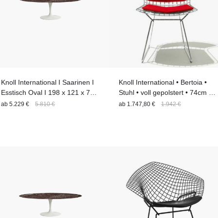
Knoll International I Saarinen I
Knoll International • Bertoia •
Esstisch Oval I 198 x 121 x 74
Stuhl • voll gepolstert • 74cm x
cm
55cm x 59cm
ab
5.229 €
5.810 €
ab
1.747,80 €
1.942 €