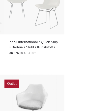
Knoll International • Quick Ship
• Bertoia • Stuhl • Kunststoff •
77cm x 52,3cm x 54,6cm
ab
376,20 €
418 €
Outlet