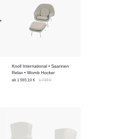
Knoll International • Saarinen
Relax • Womb Hocker
ab
1.565,10 €
1.739 €