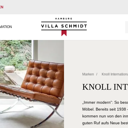
EN
Villa Schmidt
MATION
Marken
/
Knoll Internation
KNOLL IN
„Immer modern“: So besch
Möbel. Bereits seit 1938
kommen nun von den inn
guten Ruf aufs Neue best