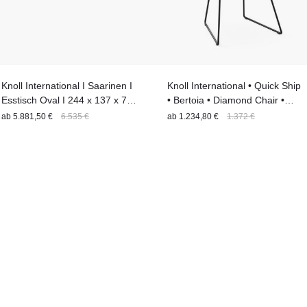
Knoll International I Saarinen I
Knoll International • Quick Ship
Esstisch Oval I 244 x 137 x 74
• Bertoia • Diamond Chair •
cm
Sessel • Indoor & Outdoor
ab
5.881,50 €
6.535 €
ab
1.234,80 €
1.372 €