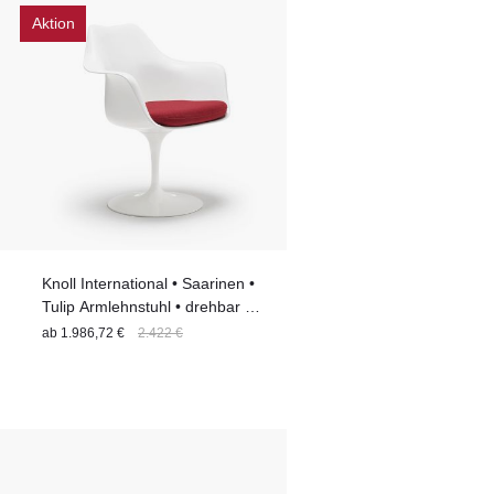
Aktion
Knoll International • Saarinen •
Tulip Armlehnstuhl • drehbar •
81cm x 68cm x 59cm | 17%
ab
1.986,72 €
2.422 €
Rabatt