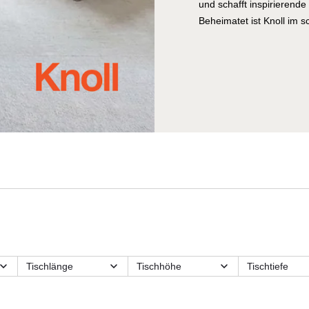
und schafft inspirierend
Beheimatet ist Knoll im s
Vereinigten Staaten. Wun
Ecke liegt der große Kni
ideengebend auf die Mach
davon überzeugen, welch 
Unternehmensgeschichte 
Mittelpunkt. Ziel war es
Arbeitsatmosphäre zu sc
und funktionalen Design
schon zuvor angedeutet, 
Wirkung ausgehen.
Hier bei der Villa Schmi
davon versteht, Möbelstü
inspirieren dann aber n
vielmehr zum wunderbare
Tischlänge
Tischhöhe
Tischtiefe
man bei Knoll mit einer
e
Kategorien
Lieferzeit
Länge
Namen Knoll Studio samm
Material
Material
Max.