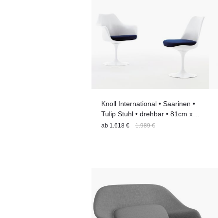
Knoll International • Saarinen •
Tulip Stuhl • drehbar • 81cm x
49cm x 53cm | 18% Rabatt
ab
1.618 €
1.989 €