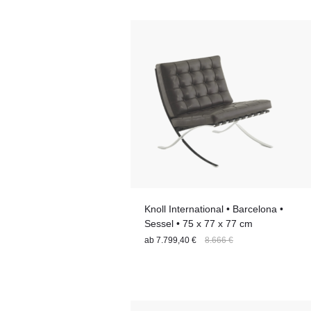
Liegefläche
Nutzungsbereich
Setgröße
Stuhl-Features
Tischbreite
Knoll International • Barcelona •
Sessel • 75 x 77 x 77 cm
ab
7.799,40 €
8.666 €