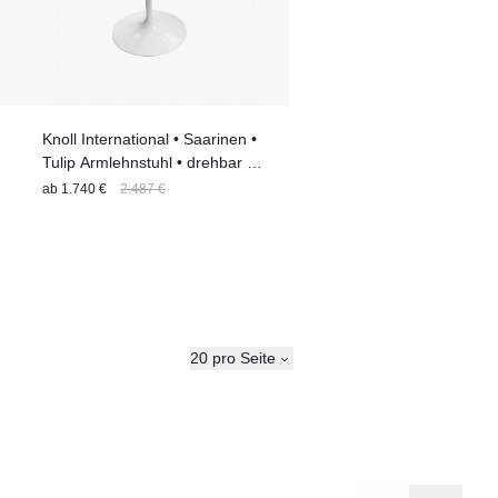
Knoll International • Saarinen •
Tulip Armlehnstuhl • drehbar •
81cm x 68cm x 59cm ||
ab
1.740 €
2.487 €
Ausstellung
20 pro Seite