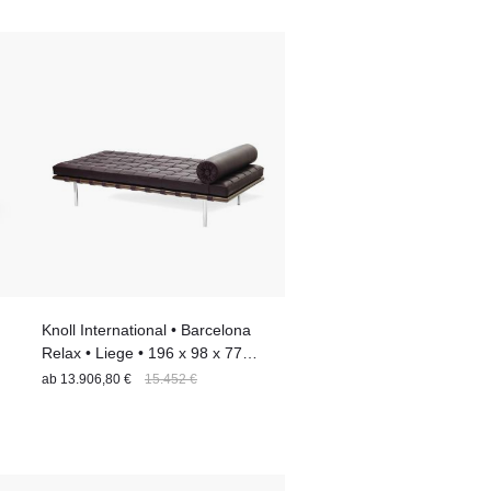
ke. Klicken Sie sich hier bei der Villa Schmidt durch das
hl
 diesen traditionsreichen Hersteller für sich und Ihr
Knoll International • Barcelona
Relax • Liege • 196 x 98 x 77
cm
ab
13.906,80 €
15.452 €