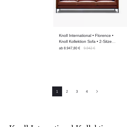
Knoll International • Florence •
Knoll Kollektion Sofa • 2-Sitzer •
ungesteppt
ab
8.947,80 €
9.942 €
1
2
3
4
Seite
Seite
Seite
Nächste