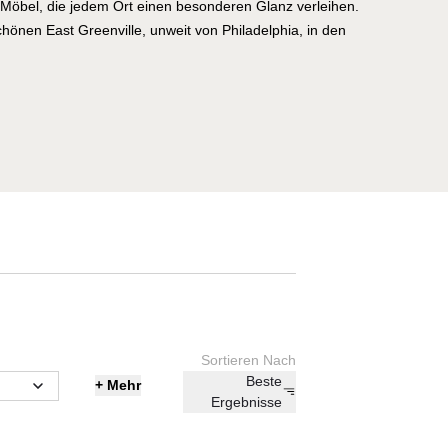
e Möbel, die jedem Ort einen besonderen Glanz verleihen.
chönen East Greenville, unweit von Philadelphia, in den
derbare Landschaften lassen sich hier erkunden, um die
ght Lake. Sicherlich wirkt auch diese schöne Umgebung
er von Knoll. Hier bei der Villa Schmidt können Sie sich
stilvolle Stücke man sich dort ausmalt. Am Beginn der
stand vor allem das heimische Büro als Thema im
 eine angenehme, geschmackvolle und produktive
haffen. So entstanden Möbel, die aufgrund ihres schönen
s das Arbeiten einfacher und angenehmer machten. Wie
sollte von den Möbeln immer auch eine inspirierende
dt können Sie nun entdecken, dass man bei Knoll auch etwas
cke für den Gartenbereich zu kreieren. Diese Möbel
icht zum angenehmen und kreativen Arbeiten, sondern
Sortieren Nach
Beste
n Entspannen und Genießen. Damit dies gelingt, arbeitet
+
Mehr
Ergebnisse
 Vielzahl von namenhaften Designern zusammen. Unter dem
eln sich nach eigener Angabe ikonische Stücke, genauso