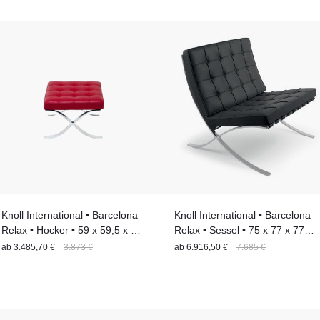
wie aufregende, neue Stüc
Sitzfläche
Stuhlgestell
Personenanza
Sitzanzahl
Sitzhöhe (Sitzart)
Stil
Angebot und entdecken Sie
Tischgestell
Tischplatte
Tischgröße
Zuhause.
Material
Material
Knoll International • Barcelona
Knoll International • Barcelona
Relax • Hocker • 59 x 59,5 x 39
Relax • Sessel • 75 x 77 x 77
cm
cm
ab
3.485,70 €
3.873 €
ab
6.916,50 €
7.685 €