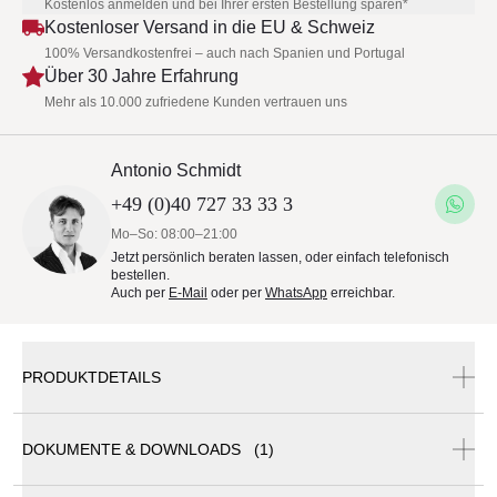
Kostenlos anmelden und bei Ihrer ersten Bestellung sparen*
Kostenloser Versand in die EU & Schweiz
100% Versandkostenfrei – auch nach Spanien und Portugal
Über 30 Jahre Erfahrung
Mehr als 10.000 zufriedene Kunden vertrauen uns
Antonio Schmidt
+49 (0)40 727 33 33 3
Mo–So: 08:00–21:00
Jetzt persönlich beraten lassen, oder einfach telefonisch
bestellen.
Auch per
E-Mail
oder per
WhatsApp
erreichbar.
PRODUKTDETAILS
SOLPURI CARO Dining Sessel
DOKUMENTE & DOWNLOADS (1)
Der CARO Dining Sessel von SOLPURI überzeugt mit einer