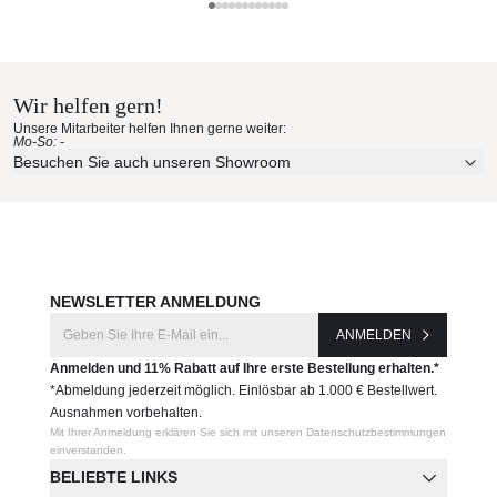
Solpuri Materialmuster nach
Hause bestellen
Wir helfen gern!
Erleben Sie unsere Stoffe und Materialien ganz in Ruhe in
Unsere Mitarbeiter helfen Ihnen gerne weiter:
Ihren eigenen vier Wänden.
Mo-So: -
Aktuelle Originalstoffe des Herstellers
Besuchen Sie auch unseren Showroom
Farbe, Struktur und Haptik authentisch erleben
Persönliche Beratung bei Ihrer Konfiguration
JETZT MUSTER BESTELLEN
NEWSLETTER ANMELDUNG
ANMELDEN
Anmelden und 11% Rabatt auf Ihre erste Bestellung erhalten.*
*Abmeldung jederzeit möglich. Einlösbar ab 1.000 € Bestellwert.
Ausnahmen vorbehalten.
Mit Ihrer Anmeldung erklären Sie sich mit unseren Datenschutzbestimmungen
einverstanden.
BELIEBTE LINKS