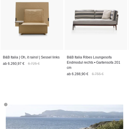
B&B Italia | Oh, it rains! | Sessel links
B&B Italia Ribes Loungesofa
Endmodul rechts • Gartensofa 201
ab
6.260,97 €
6.725 €
cm
ab
6.288,90 €
6.755 €