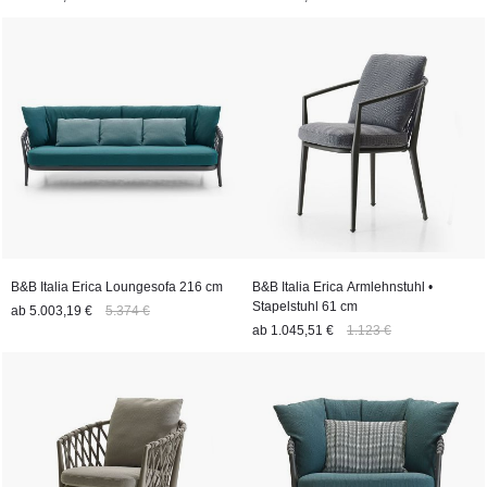
B&B Italia Erica Loungesofa 216 cm
B&B Italia Erica Armlehnstuhl •
Stapelstuhl 61 cm
ab
5.003,19 €
5.374 €
ab
1.045,51 €
1.123 €