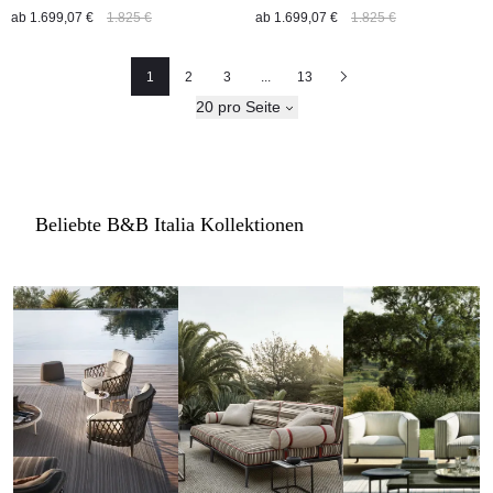
ab
1.699,07 €
1.825 €
ab
1.699,07 €
1.825 €
1
2
3
...
13
Seite
Seite
Seite
Nächste
20 pro Seite
Beliebte B&B Italia Kollektionen