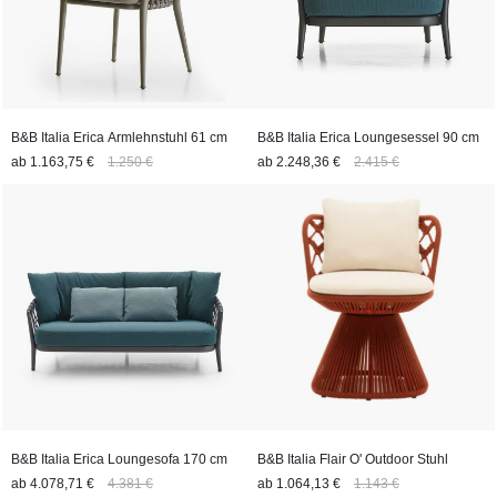
B&B Italia Erica Armlehnstuhl 61 cm
B&B Italia Erica Loungesessel 90 cm
ab
1.163,75 €
1.250 €
ab
2.248,36 €
2.415 €
B&B Italia Erica Loungesofa 170 cm
B&B Italia Flair O' Outdoor Stuhl
ab
4.078,71 €
4.381 €
ab
1.064,13 €
1.143 €