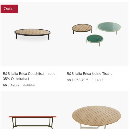
Outlet
B&B Italia Erica Couchtisch - rund -
B&B Italia Erica kleine Tische
35% Outletrabatt
ab
1.068,79 €
1.148 €
ab
1.496 €
2.302 €