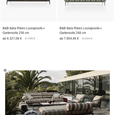
B&B Italia Ribes Loungesofa •
B&B Italia Ribes Loungesofa •
Gartensofa 256 cm
Gartensofa 248 cm
ab
6.327,08 €
6.796 €
ab
7.954,46 €
8.544 €