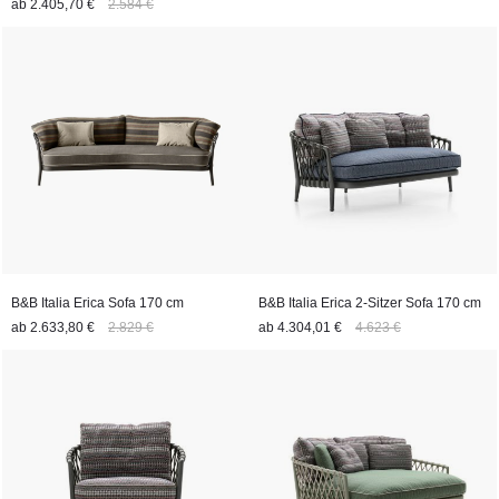
ab
2.405,70 €
2.584 €
B&B Italia Erica Sofa 170 cm
B&B Italia Erica 2-Sitzer Sofa 170 cm
ab
2.633,80 €
2.829 €
ab
4.304,01 €
4.623 €