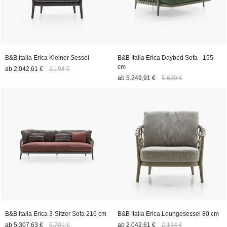
B&B Italia Erica Kleiner Sessel
B&B Italia Erica Daybed Sofa - 155
cm
ab
2.042,61 €
2.194 €
ab
5.249,91 €
5.639 €
B&B Italia Erica 3-Sitzer Sofa 216 cm
B&B Italia Erica Loungesessel 80 cm
ab
5.307,63 €
5.701 €
ab
2.042,61 €
2.194 €