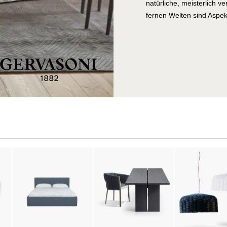
natürliche, meisterlich v
fernen Welten sind Aspekt
Der Firmensitz befindet s
groß, und der Betrieb bes
Entwicklung, Herstellun
Business beschäftigen. 
Paola Navone – der küns
Michael Sodeau und Jasp
und man experimentiert ko