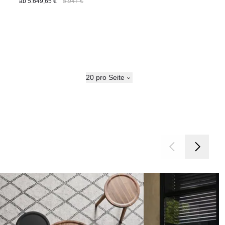
ab
5.649,65 €
5.947 €
20 pro Seite