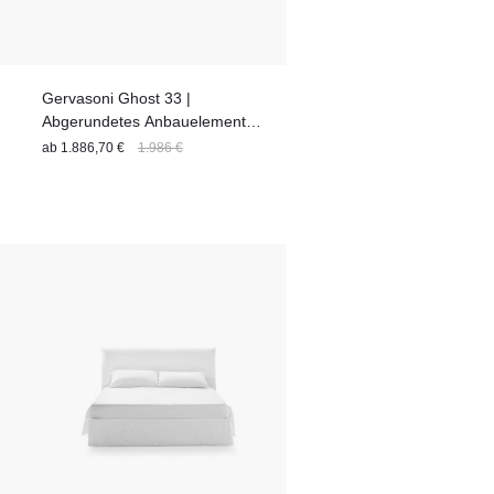
Gervasoni Ghost 33 |
Abgerundetes Anbauelement |
114 x 90 x 74 cm
ab
1.886,70 €
1.986 €