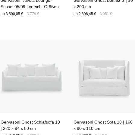
Gervasoni Nuvola Lounge-
Gervasoni Ghost Bett 82 S | 90
Sessel 05/09 | versch. Größen
x 200 cm
ab
3.590,05 €
3.779 €
ab
2.898,45 €
3.051 €
Gervasoni Ghost Schlafsofa 19
Gervasoni Ghost Sofa 18 | 160
| 220 x 94 x 80 cm
x 90 x 110 cm