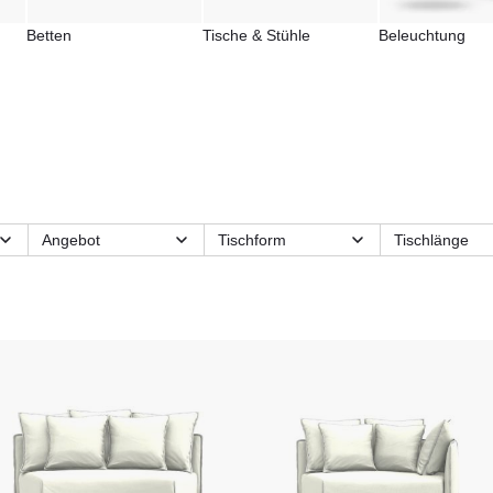
Betten
Tische & Stühle
Beleuchtung
Angebot
Tischform
Tischlänge
Form
Größe
Kategorien
Material
Material
Material Gestell
Sitzfläche
Stuhlgestell
Tischplatte
Tischgröße
Material