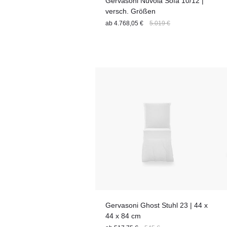
Gervasoni Nuvola Sofa 10/12 |
versch. Größen
ab
4.768,05 €
5.019 €
Gervasoni Ghost Stuhl 23 | 44 x
44 x 84 cm