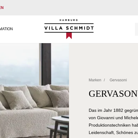
EN
Villa Schmidt
MATION
Marken
/
Gervasoni
GERVASON
Das im Jahr 1882 gegründ
von Giovanni und Michel
Produktionstechniken hab
Leidenschaft, Schönes zu 