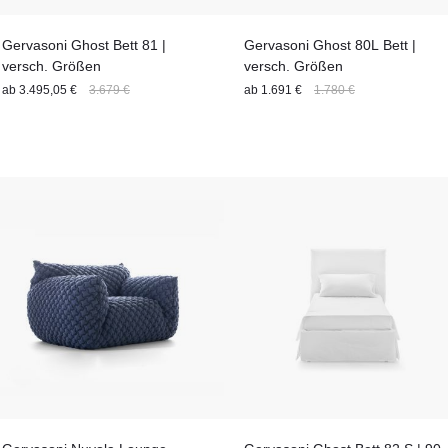
Gervasoni Ghost Bett 81 |
Gervasoni Ghost 80L Bett |
versch. Größen
versch. Größen
ab
3.495,05 €
3.679 €
ab
1.691 €
1.780 €