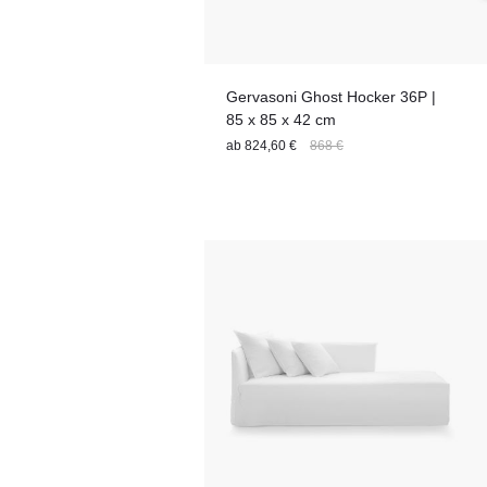
Gervasoni Ghost Hocker 36P |
85 x 85 x 42 cm
ab
824,60 €
868 €