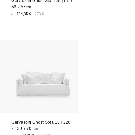
Gervasoni Ghost Stuhl 25 | 81 x
56 x 57cm
ab
734,35 €
773 €
Gervasoni Ghost Sofa 16 | 220
x 130 x 70 cm