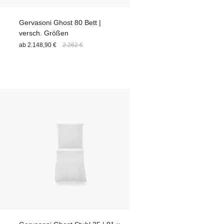
Gervasoni Ghost 80 Bett |
versch. Größen
ab
2.148,90 €
2.262 €