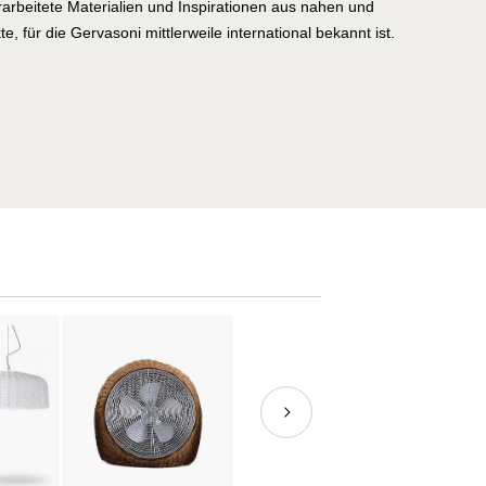
erarbeitete Materialien und Inspirationen aus nahen und
e, für die Gervasoni mittlerweile international bekannt ist.
ich in Pavia di Udine. Das Produktionsgelände ist 40.000 m²
chäftigt 90 Mitarbeiter, die sich mit der Planung,
g und dem Verkauf von Wohneinrichtungen und Contract
Dank der Zusammenarbeit mit bekannten Designern wie
tlerischen Leiterin des Unternehmens – oder Marco Piva,
er Startup werden höchste ästhetische Standards geboten,
ntinuierlich mit neuen Materialien.