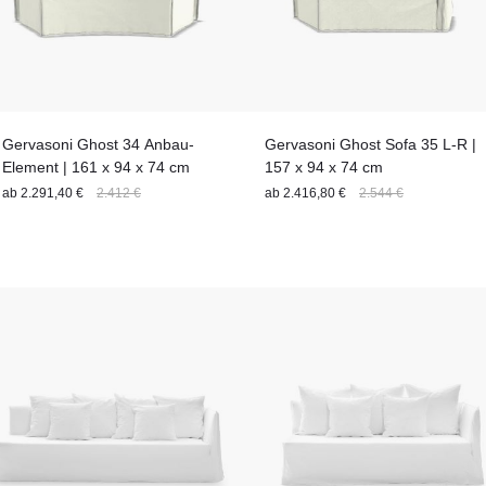
Gervasoni Ghost 34 Anbau-
Gervasoni Ghost Sofa 35 L-R |
Element | 161 x 94 x 74 cm
157 x 94 x 74 cm
ab
2.291,40 €
2.412 €
ab
2.416,80 €
2.544 €