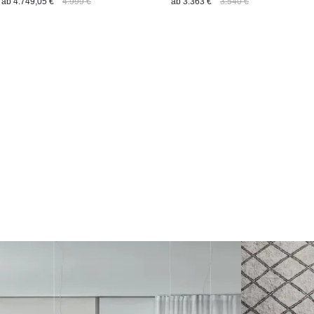
ab
4.749,05 €
4.999 €
ab
3.363 €
3.540 €