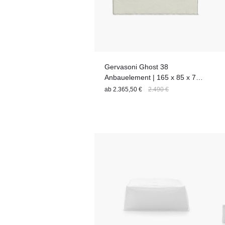
Gervasoni Ghost 38
Anbauelement | 165 x 85 x 74
cm
ab
2.365,50 €
2.490 €