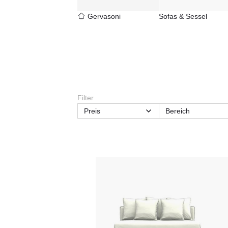
Gervasoni
Sofas & Sessel
Filter
Preis
Bereich
Tischhöhe
Tischtiefe
Lieferzeit
Material
Max.
Stuhl-Features
Personenanzahl