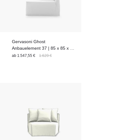
Gervasoni Ghost
Anbauelement 37 | 85 x 85 x 74
cm
ab
1.547,55 €
1.629 €