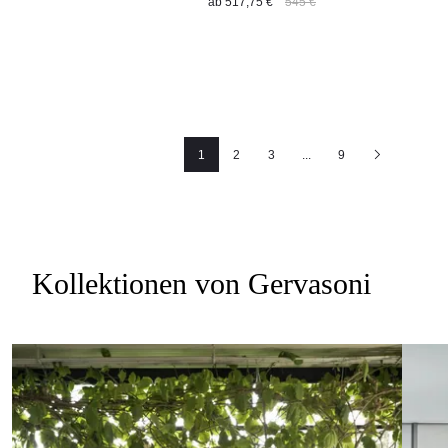
ab
517,75 €
545 €
1
2
3
...
9
Seite
Seite
Seite
Nächste
Kollektionen von Gervasoni