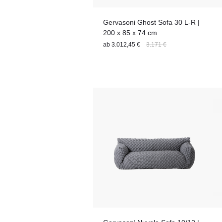
Gervasoni Ghost Sofa 30 L-R |
200 x 85 x 74 cm
ab
3.012,45 €
3.171 €