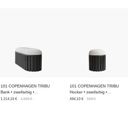
101 COPENHAGEN TRIBU
101 COPENHAGEN TRIBU
Bank • zweifarbig •
Hocker • zweifarbig •
Faserbetonsockel
Faserbetonsockel
1.214,10 €
1.349 €
494,10 €
549 €