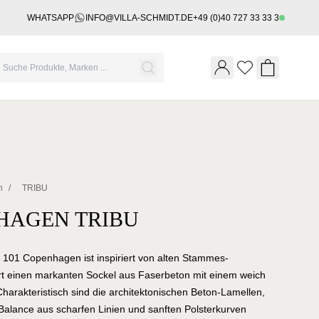
WHATSAPP
INFO@VILLA-SCHMIDT.DE
+49 (0)40 727 33 33 3
Wishlist
Shopping 
n
/
TRIBU
HAGEN TRIBU
 101 Copenhagen ist inspiriert von alten Stammes-
rt einen markanten Sockel aus Faserbeton mit einem weich
Charakteristisch sind die architektonischen Beton-Lamellen,
Balance aus scharfen Linien und sanften Polsterkurven