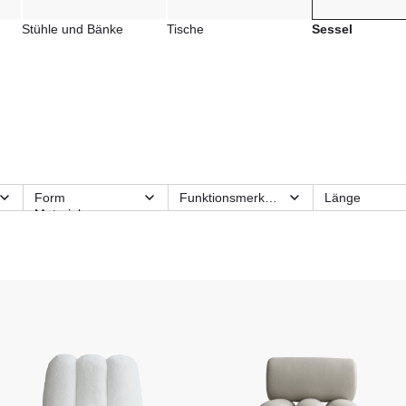
Stühle und Bänke
Tische
Sessel
Form
Funktionsmerkmale
Länge
Material
Modulart
Nutzungsbere
Sitzfläche
Tiefe