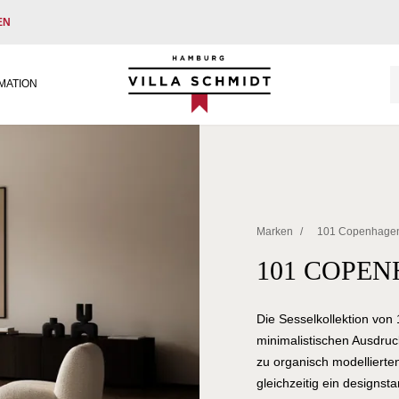
EN
Villa Schmidt
MATION
Marken
/
101 Copenhage
101 COPEN
Die Sesselkollektion vo
minimalistischen Ausdruc
zu organisch modellierten
gleichzeitig ein designsta