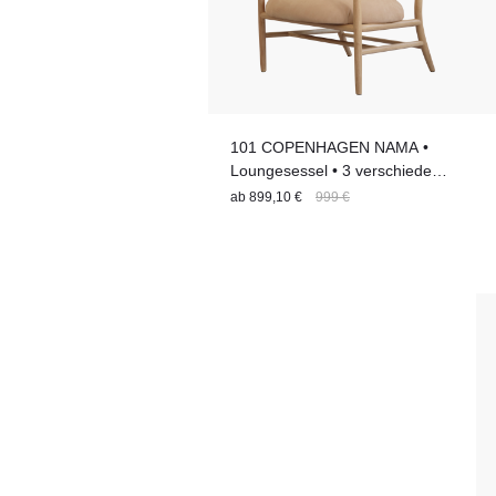
101 COPENHAGEN NAMA •
Loungesessel • 3 verschiedene
Varianten
ab
899,10 €
999 €