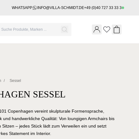
WHATSAPP
INFO@VILLA-SCHMIDT.DE
+49 (0)40 727 33 33 3
Wishlist
Shopping 
n
/
Sessel
HAGEN SESSEL
n 101 Copenhagen vereint skulpturale Formensprache,
k und handwerkliche Qualität: Von loungigen Armchairs bis
 Sitzen – jedes Stück lädt zum Verweilen ein und setzt
rkes Statement im Interior.