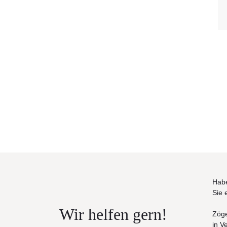
Habe
Sie 
Wir helfen gern!
Zöge
in V