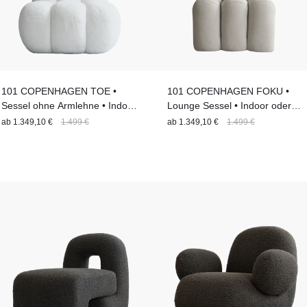
101 COPENHAGEN TOE •
101 COPENHAGEN FOKU •
Sessel ohne Armlehne • Indoor
Lounge Sessel • Indoor oder
oder Outdoor • 9 verschiedene
Outdoor • 5 verschiedene
ab
1.349,10 €
1.499 €
ab
1.349,10 €
1.499 €
Bezüge • Modul Sofa
Bezüge • Modul Sofa