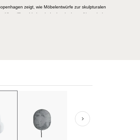
openhagen zeigt, wie Möbelentwürfe zur skulpturalen
ier trifft architektonische Inspiration auf japanisch
kandinavische Klarheit. Die vielseitige Auswahl umfasst
 volumige Armchairs und komfortable Ottomans, die durch
ortionen, weiche Polsterung und harmonische Silhouetten