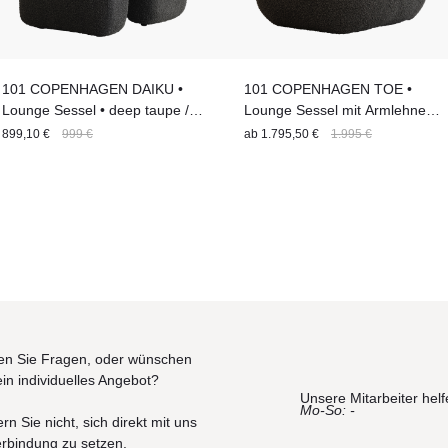
101 COPENHAGEN DAIKU •
101 COPENHAGEN TOE •
Lounge Sessel • deep taupe /
Lounge Sessel mit Armlehnen •
dunkelgrau
3 verschiedene Bezüge
899,10 €
999 €
ab
1.795,50 €
1.995 €
n Sie Fragen, oder wünschen
ein individuelles Angebot?
Unsere Mitarbeiter helf
Mo-So: -
rn Sie nicht, sich direkt mit uns
erbindung zu setzen.