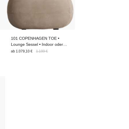
101 COPENHAGEN TOE •
Lounge Sessel • Indoor oder
Outdoor • 4 verschiedene
ab
1.079,10 €
1.199 €
Bezüge