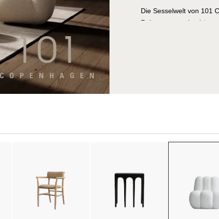
Die Sesselwelt von 101 C
Ruhezone werden können: H
geprägte Reduktion und s
elegante Lounge Chairs,
ihre geometrischen Prop
bestechen.