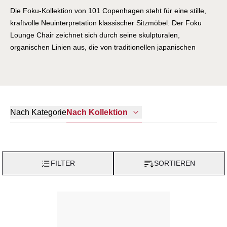
Die Foku-Kollektion von 101 Copenhagen steht für eine stille,
kraftvolle Neuinterpretation klassischer Sitzmöbel. Der Foku
Lounge Chair zeichnet sich durch seine skulpturalen,
organischen Linien aus, die von traditionellen japanischen
Garten-Werkzeugen und den harmonischen Formen von Zen-
Gärten inspiriert sind.
Die Sitzfläche mit sanft geriffelter Oberfläche erinnert an fein
geharkte Sandmuster und vermittelt bei jedem Blick ein Gefühl
Nach Kategorie
Nach Kollektion
von Ausgeglichenheit und Gelassenheit. Durch die vollständig
gepolsterte Konstruktion mit sorgfältig abgestimmten
Schaumstofflagen entsteht ein komfortables, einladendes
Sitzgefühl, das ebenso visuell überzeugend ist wie funktional –
FILTER
SORTIEREN
ein Möbelstück, das Komfort und Designkunst in Einklang bringt.
Als Statement-Piece im Wohnzimmer oder als entspannter
Rückzugsort in Lounge-Bereichen vereint Foku ästhetische
Ruhe mit zeitgenössischer Formensprache und setzt einen
starken gestalterischen Akzent in jedem Interieur.