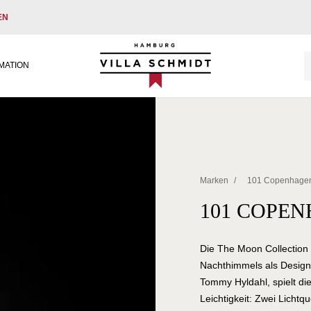
EN
Villa Schmidt
MATION
Marken
/
101 Copenhage
101 COPE
Die The Moon Collection 
Nachthimmels als Designo
Tommy Hyldahl, spielt d
Leichtigkeit: Zwei Licht