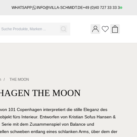
WHATSAPP
INFO@VILLA-SCHMIDT.DE
+49 (0)40 727 33 33 3
Wishlist
Shopping 
n
/
THE MOON
NHAGEN THE MOON
von 101 Copenhagen interpretiert die stille Eleganz des
bjekt fürs Interieur. Entworfen von Kristian Sofus Hansen &
ie Serie mit dem Zusammenspiel von Balance und
quellen schweben entlang eines schlanken Arms, über dem der