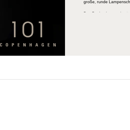
große, runde Lampenschi
Das Design ist von der ä
harmonische Verbindung a
Funktion und Kunst. Die 
Marmorfuß verleiht der Le
sondern Atmosphäre def
als dramatischer Blickfan