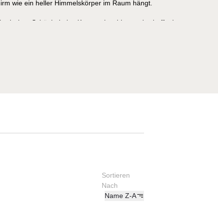
rm wie ein heller Himmelskörper im Raum hängt.
therischen Schönheit des Kosmos inspiriert und schafft eine
us Gewicht und Schwerelosigkeit, Struktur und Fluidität,
Kombination aus gebürstetem Metall und stabilem
uchte eine skulpturale Präsenz, die nicht nur Licht spendet,
iniert – ob im Wohnraum, neben dem Lounge-Sessel oder
g im Interieur
Sortieren
Nach
Name Z-A