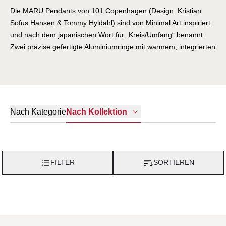
Die MARU Pendants von 101 Copenhagen (Design: Kristian
Sofus Hansen & Tommy Hyldahl) sind von Minimal Art inspiriert
und nach dem japanischen Wort für „Kreis/Umfang“ benannt.
Zwei präzise gefertigte Aluminiumringe mit warmem, integrierten
LED-Licht lassen sich über bewegliche Gelenke gegeneinander
drehen – solo als skulpturales Statement oder in Gruppen als
dynamisches Lichtbild. Erhältlich in drei Größen und
verschiedenen Finishes wie Chrome, Burned Black und
handgebürstetem Brass.
Nach Kategorie
Nach Kollektion
FILTER
SORTIEREN