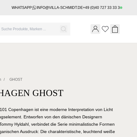
WHATSAPP
INFO@VILLA-SCHMIDT.DE
+49 (0)40 727 33 33 3
Wishlist
Shopping 
n
/
GHOST
NHAGEN GHOST
 101 Copenhagen ist eine moderne Interpretation von Licht
tungselement. Entworfen von den dänischen Designern
Tommy Hyldahl, verbindet die Serie minimalistische Formen
ganischen Ausdruck: Die charakteristische, leuchtend weiße