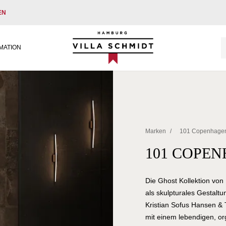
EN
Villa Schmidt
MATION
Marken
/
101 Copenhage
101 COPE
Die Ghost Kollektion von
als skulpturales Gestal
Kristian Sofus Hansen & 
mit einem lebendigen, or