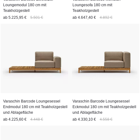
Loungemodul 180 cm mit
Loungesofa 180 cm mit
Teakholzgestell
Teakholzgestell
ab
5.225,95 €
5.501 €
ab
4.647,40 €
4.892 €
Varaschin Barcode Loungesessel
Varaschin Barcode Loungesessel
Endmodul 180 cm mit Teakholzgestell
Eckmodul 180 cm mit Teakholzgestell
und Ablagefläche
und Ablagefläche
ab
4.225,60 €
4.448 €
ab
4.330,10 €
4.558 €