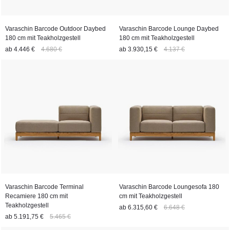
Varaschin Barcode Outdoor Daybed
Varaschin Barcode Lounge Daybed
180 cm mit Teakholzgestell
180 cm mit Teakholzgestell
ab
4.446 €
4.680 €
ab
3.930,15 €
4.137 €
Varaschin Barcode Terminal
Varaschin Barcode Loungesofa 180
Recamiere 180 cm mit
cm mit Teakholzgestell
Teakholzgestell
ab
6.315,60 €
6.648 €
ab
5.191,75 €
5.465 €