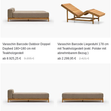
Varaschin Barcode Outdoor Doppel
Varaschin Barcode Liegestuhl 178 cm
Daybed 180×180 cm mit
mit Teakholzgestell (exkl. Polster mit
Teakholzgestell
abnehmbarem Bezug )
ab
8.925,25 €
9.395 €
ab
2.299,95 €
2.421 €