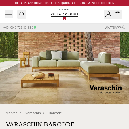
HIER DAS AKTIONS-, OUTLET- & QUICK SHIP SORTIMENT ENTDECKEN
Villa Schmidt
Search
Shopp
+49 (0)40 727 33 33 3
WHATSAPP
Marken
/
Varaschin
/
Barcode
VARASCHIN BARCODE