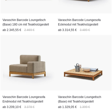
Varaschin Barcode Loungetisch
Varaschin Barcode Loungesofa
(Base) 180 cm mit Teakholzgestell
Eckmodul mit Teakholzgestell
ab
2.345,55 €
2.469 €
ab
3.314,55 €
3.489 €
Varaschin Barcode Loungesofa
Varaschin Barcode Loungetisch
Endmodul mit Teakholzgestell
(Base) mit Teakholzgestell
ab
3.209,10 €
3.378 €
ab
1.329,05 €
1.399 €