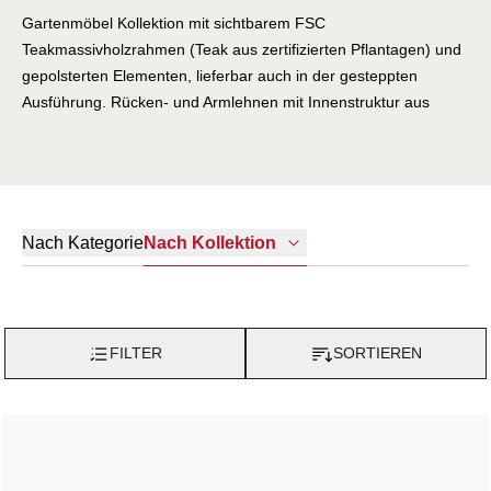
Gartenmöbel Kollektion mit sichtbarem FSC
Teakmassivholzrahmen (Teak aus zertifizierten Pflantagen) und
gepolsterten Elementen, lieferbar auch in der gesteppten
Ausführung. Rücken- und Armlehnen mit Innenstruktur aus
Okumé Holz in der Outdoor Ausführung Ausführung. Seit 1969
prägt Varaschin, ein venezianischer Marktführer aus der
Outdoor Gartenmöbel Branche, die Bindung zwischen
traditioneller Handwerkskunst und modernen ästhetischen
Trends. Neben der Produktion von Outdoor-Kollektionen führt
Nach Kategorie
Nach Kollektion
Varaschin Verträge aus, die von den angesehensten Namen in
der italienischen und internationalen Design-Szene
unterzeichnet werden. Jede Gartenmöbel Produktlinie hat ihre
eigene Geschichte und Identität. Viel Liebe zum Detail,
FILTER
SORTIEREN
Originalität und Ästhetik sind die Kernmerkmale der Varaschin
Kollektionen. In einem ausgeglichenen Spiel zwischen
Leichtigkeit und Komfort entstehen einzigartige Gartenmöbel,
die den Innenraum erweitern und mit der Natur verbinden.