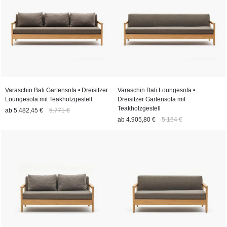
Varaschin Bali Gartensofa • Dreisitzer
Varaschin Bali Loungesofa •
Loungesofa mit Teakholzgestell
Dreisitzer Gartensofa mit
Teakholzgestell
ab
5.482,45 €
5.771 €
ab
4.905,80 €
5.164 €