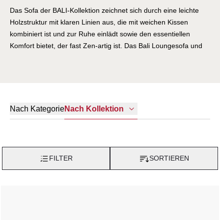
Das Sofa der BALI-Kollektion zeichnet sich durch eine leichte
Holzstruktur mit klaren Linien aus, die mit weichen Kissen
kombiniert ist und zur Ruhe einlädt sowie den essentiellen
Komfort bietet, der fast Zen-artig ist. Das Bali Loungesofa und
Loungesessel sind mit einem großen und bequemen Sitz
ausgestattet. Die breite Palette der modernen und trendigen
Stoffarben wird Ihre Auswahl bei der kreativen Gestaltung eines
Außenbereich deutlich erleichtern. Diese Eigenschaften
garantieren völlige Entspannung in jeder Umgebung im Freien.
Nach Kategorie
Nach Kollektion
Die Varaschin Bali Lounge-Kollektion wird sicher zu einem
Hingucker in Ihrem Garten, auf einer Terrasse oder Verande.
FILTER
SORTIEREN