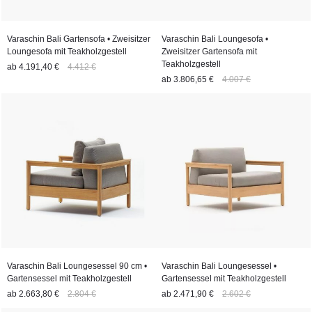
Varaschin Bali Gartensofa • Zweisitzer
Varaschin Bali Loungesofa •
Loungesofa mit Teakholzgestell
Zweisitzer Gartensofa mit
Teakholzgestell
ab
4.191,40 €
4.412 €
ab
3.806,65 €
4.007 €
Varaschin Bali Loungesessel 90 cm •
Varaschin Bali Loungesessel •
Gartensessel mit Teakholzgestell
Gartensessel mit Teakholzgestell
ab
2.663,80 €
2.804 €
ab
2.471,90 €
2.602 €