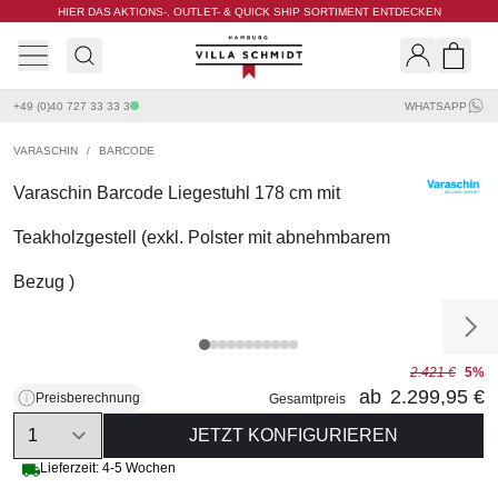
HIER DAS AKTIONS-, OUTLET- & QUICK SHIP SORTIMENT ENTDECKEN
Villa Schmidt
Search
Shopp
+49 (0)40 727 33 33 3
WHATSAPP
VARASCHIN
/
BARCODE
Varaschin Barcode Liegestuhl 178 cm mit
Teakholzgestell (exkl. Polster mit abnehmbarem
Bezug )
2.421 €
5%
ab
2.299,95 €
Preisberechnung
Gesamtpreis
Quantity
JETZT KONFIGURIEREN
Lieferzeit: 4-5 Wochen