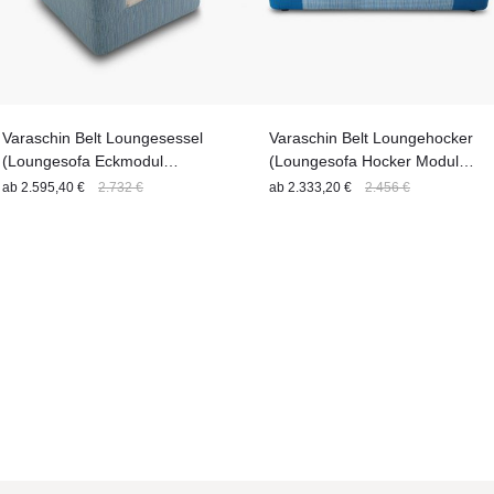
Varaschin Belt Loungesessel
Varaschin Belt Loungehocker
(Loungesofa Eckmodul
(Loungesofa Hocker Modul
EINFARBIG) 90 cm
ZWEIFARBIG) 160 cm
ab
2.595,40 €
2.732 €
ab
2.333,20 €
2.456 €