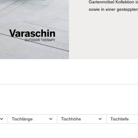
Gartenmöbel Kollektion is
sowie in einer gesteppten
venezianischer Marktfüh
zwischen traditioneller
der Produktion von Outdo
angesehensten Namen in 
unterzeichnet werden. Je
Identität. Viel Liebe zum
Varaschin Kollektionen. 
Komfort entstehen einzig
der Natur verbinden.
Tischlänge
Tischhöhe
Tischtiefe
Funktionsmerkmale
Hockerart
Länge
Material
Max.
Modulart