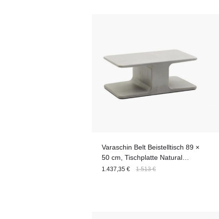
Sitzfläche
Nutzungsbereich
Sitzanzahl
Tiefe
Tischbreite
Varaschin Belt Beistelltisch 89 ×
50 cm, Tischplatte Natural
Cement
1.437,35 €
1.513 €