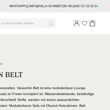
WHATSAPP
INFO@VILLA-SCHMIDT.DE
+49 (0)40 727 33 33 3
Wishlist
Shopping 
lt
N BELT
Jahreszeiten. Varaschin Belt ist eine modulierbare Lounge
insatz im Freien konzipiert ist. Wasserabweisende, beständige
Verschleiß Stoffe, werden mit einem wasserdichten
iert. Modulierbares Sofa mit Okumé Holzrahmen. Belt