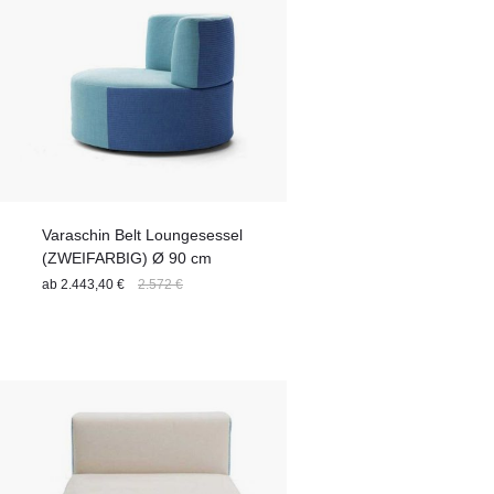
Varaschin Belt Loungesessel
(ZWEIFARBIG) Ø 90 cm
ab
2.443,40 €
2.572 €