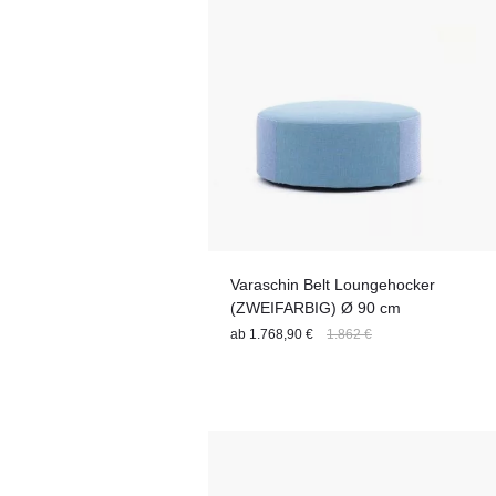
Varaschin Belt Loungehocker
(ZWEIFARBIG) Ø 90 cm
ab
1.768,90 €
1.862 €