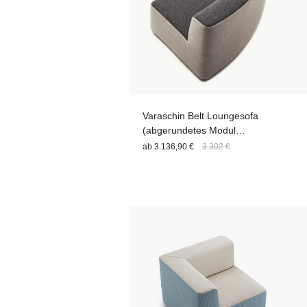
Varaschin Belt Loungesofa
(abgerundetes Modul
ZWEIFARBIG) 161 cm
ab
3.136,90 €
3.302 €