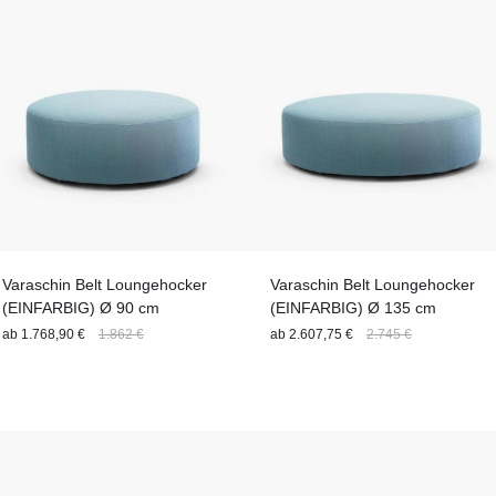
Varaschin Belt Loungehocker
Varaschin Belt Loungehocker
(EINFARBIG) Ø 90 cm
(EINFARBIG) Ø 135 cm
ab
1.768,90 €
1.862 €
ab
2.607,75 €
2.745 €