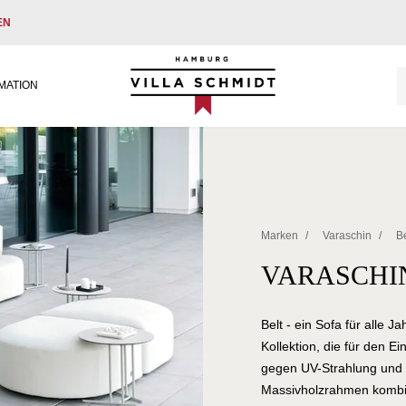
EN
Villa Schmidt
MATION
Marken
/
Varaschin
/
Be
VARASCHI
Belt - ein Sofa für alle 
Kollektion, die für den E
gegen UV-Strahlung und 
Massivholzrahmen kombin