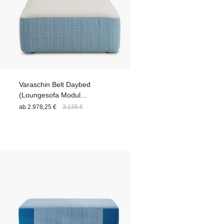
Varaschin Belt Daybed
(Loungesofa Modul
EINFARBIG) 160 cm
ab
2.978,25 €
3.135 €