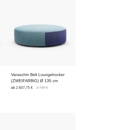
Varaschin Belt Loungehocker
(ZWEIFARBIG) Ø 135 cm
ab
2.607,75 €
2.745 €