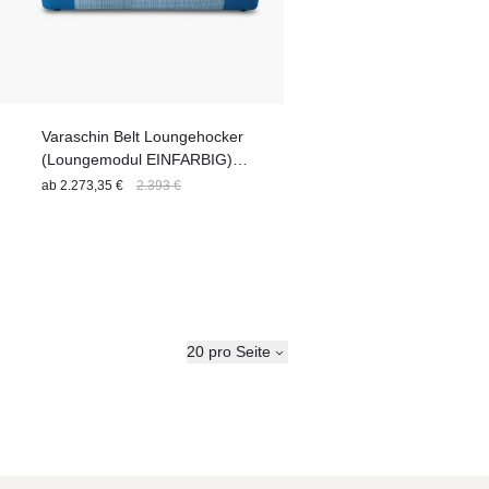
Varaschin Belt Loungehocker
(Loungemodul EINFARBIG)
160 cm
ab
2.273,35 €
2.393 €
20 pro Seite