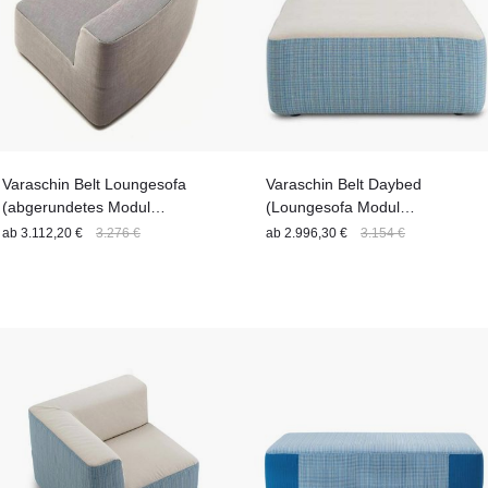
Varaschin Belt Loungesofa
Varaschin Belt Daybed
(abgerundetes Modul
(Loungesofa Modul
EINFARBIG) 161 cm
ZWEIFARBIG) 160 cm
ab
3.112,20 €
3.276 €
ab
2.996,30 €
3.154 €