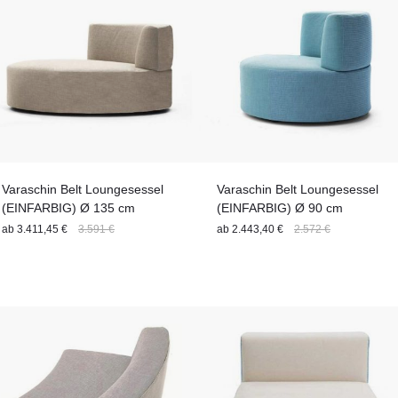
Varaschin Belt Loungesessel
Varaschin Belt Loungesessel
(EINFARBIG) Ø 135 cm
(EINFARBIG) Ø 90 cm
ab
3.411,45 €
3.591 €
ab
2.443,40 €
2.572 €