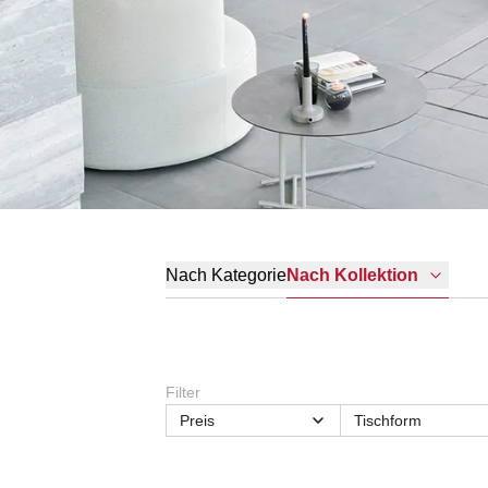
Nach Kategorie
Nach Kollektion
Filter
Preis
Tischform
Breite
Form
Material
Material Gestell