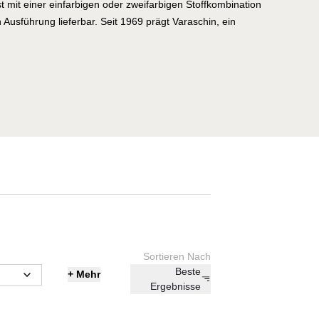
t mit einer einfarbigen oder zweifarbigen Stoffkombination
 Ausführung lieferbar. Seit 1969 prägt Varaschin, ein
rer aus der Outdoor Gartenmöbel Branche, die Bindung
 Handwerkskunst und modernen ästhetischen Trends. Neben
or-Kollektionen führt Varaschin Verträge aus, die von den
der italienischen und internationalen Design-Szene
de Gartenmöbel Produktlinie hat ihre eigene Geschichte und
 Detail, Originalität und Ästhetik sind die Kernmerkmale der
In einem ausgeglichenen Spiel zwischen Leichtigkeit und
artige Gartenmöbel, die den Innenraum erweitern und mit
Sortieren Nach
Beste
+
Mehr
Ergebnisse