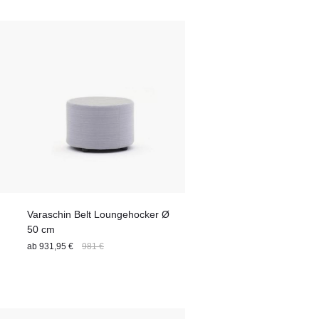
Varaschin Belt Loungehocker Ø
50 cm
ab
931,95 €
981 €