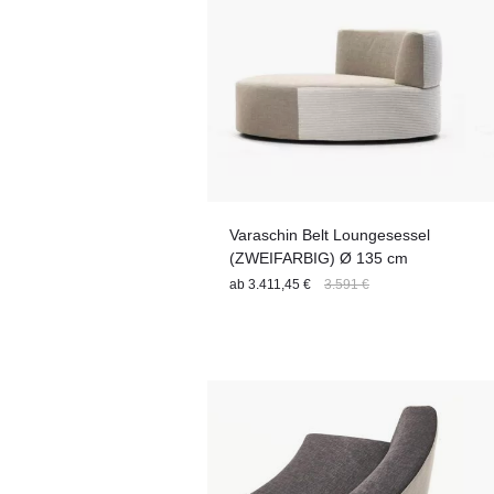
Varaschin Belt Loungesessel
(ZWEIFARBIG) Ø 135 cm
ab
3.411,45 €
3.591 €