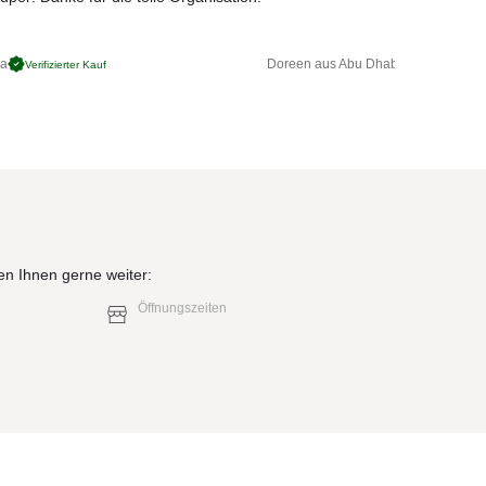
von
ga
Doreen aus Abu Dhabi
Verifizierter Kauf
Verifizierter 
lz
en Ihnen gerne weiter:
Öffnungszeiten
n
itze
en