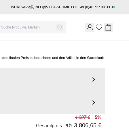
WHATSAPP
INFO@VILLA-SCHMIDT.DE
+49 (0)40 727 33 33 3
Wishlist
Shopping 
m den finalen Preis zu berechnen und den Artikel in den Warenkorb
4.007 €
5%
ab
3.806,65 €
Gesamtpreis