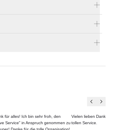
Produktnummer:
2382
Hersteller:
chte
Varaschin
ort
stellen
et.
eich
en vier Wänden.
i
rden.
nd
n
und
k für alles! Ich bin sehr froh, den
Vielen lieben Dank für das net
ove Service" in Anspruch genommen zu
tollen Service.
uper! Danke für die tolle Organisation!