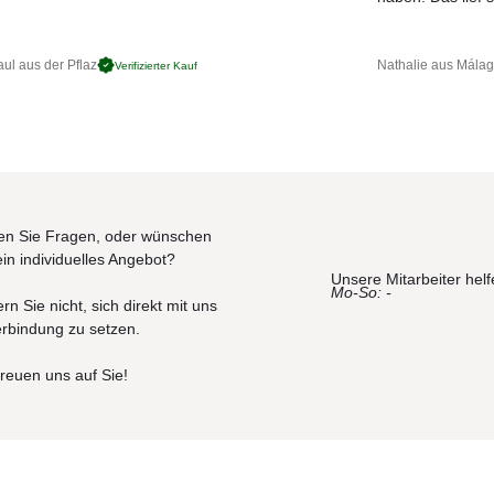
vorragendes Material hochwertiger Qualität, ideal für die Herstellung 
ul aus der Pflaz
Nathalie aus Mála
Verifizierter Kauf
gen, Wasser, Feuchtigkeit und Salz sehr gut haltbar ist. Da Teak von
ge Holz für Anwendungen im Außenbereich von allen Holzarten am besten
isches Teakholz hat eine honigbraune Farbe. Wird unbehandeltes Teakho
aune Farbe allmählich eine silbergraue Patina an, die für gealtertes
t in erstklassiger Qualität
n Sie Fragen, oder wünschen
ein individuelles Angebot?
Unsere Mitarbeiter helf
Mo-So: -
rn Sie nicht, sich direkt mit uns
erbindung zu setzen.
freuen uns auf Sie!
d Regen. Die Möbel sollten regelmäßig instandgehalten und im Falle vo
, Hagel, Temperaturschwankungen, anhaltende Feuchtigkeit, extreme H
Haltbarkeit unserer Artikel hängt von der sorgfältigen Pflege ab. Bei
), auch wenn durch Oberflächenbehandlung für die Aufstellung im Frei
ten aufgestautes Wasser zu entfernen. Alle Artikel sind mit den