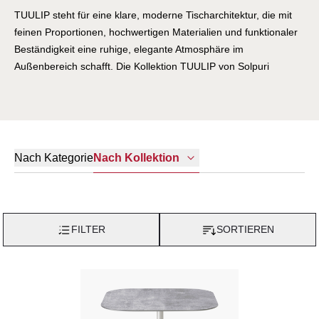
TUULIP steht für eine klare, moderne Tischarchitektur, die mit
feinen Proportionen, hochwertigen Materialien und funktionaler
Beständigkeit eine ruhige, elegante Atmosphäre im
Außenbereich schafft. Die Kollektion TUULIP von Solpuri
verbindet eine reduzierte Formensprache mit moderner
Leichtigkeit und alltagstauglicher Funktion. Mit ihrem klaren
Aluminiumgestell, der robusten HPL-3D-Oberfläche und ihrer
kompakten Eleganz schafft sie eine stilvolle Tischlösung für
Outdoor-Bereiche, in denen Zurückhaltung, Qualität und
Nach Kategorie
Nach Kollektion
Vielseitigkeit harmonisch zusammenfinden.
FILTER
SORTIEREN