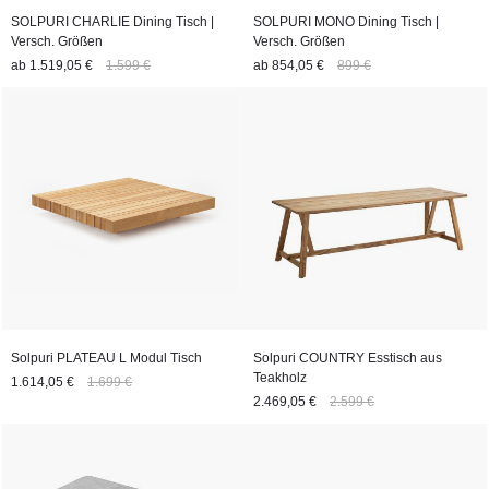
SOLPURI CHARLIE Dining Tisch |
SOLPURI MONO Dining Tisch |
Versch. Größen
Versch. Größen
ab
1.519,05 €
1.599 €
ab
854,05 €
899 €
Solpuri PLATEAU L Modul Tisch
Solpuri COUNTRY Esstisch aus
Teakholz
1.614,05 €
1.699 €
2.469,05 €
2.599 €