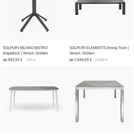
SOLPURI MILANO BISTRO
SOLPURI ELEMENTS Dining Tisch |
Klapptisch | Versch. Größen
Versch. Größen
ab
692,55 €
729 €
ab
2.849,05 €
2.999 €