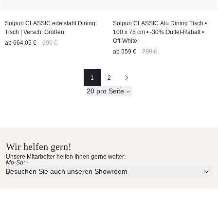
Solpuri CLASSIC edelstahl Dining
Solpuri CLASSIC Alu Dining Tisch •
Tisch | Versch. Größen
100 x 75 cm • -30% Outlet-Rabatt •
Off-White
ab
664,05 €
699 €
ab
559 €
799 €
1
2
Seite
Seite
Nächste
20 pro Seite
Wir helfen gern!
Unsere Mitarbeiter helfen Ihnen gerne weiter:
Mo-So: -
Besuchen Sie auch unseren Showroom