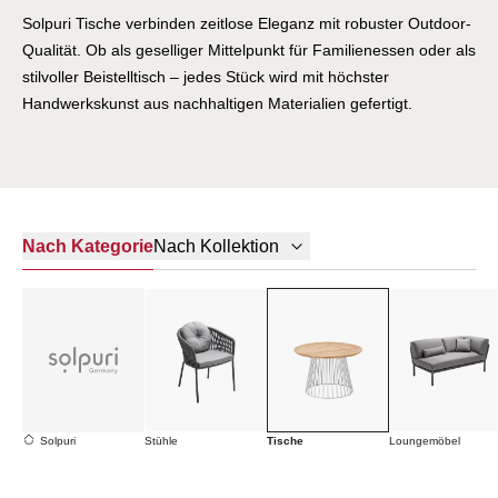
Solpuri Tische verbinden zeitlose Eleganz mit robuster Outdoor-
Qualität. Ob als geselliger Mittelpunkt für Familienessen oder als
stilvoller Beistelltisch – jedes Stück wird mit höchster
Handwerkskunst aus nachhaltigen Materialien gefertigt.
Wetterbeständige Oberflächen und durchdachte Designs sorgen
dafür, dass Ihre Outdoor-Tafel über viele Jahre hinweg ein
echter Blickfang bleibt. Entdecken Sie Tische, die Funktionalität
und Ästhetik perfekt vereinen.
Nach Kategorie
Nach Kollektion
Solpuri
Stühle
Tische
Loungemöbel