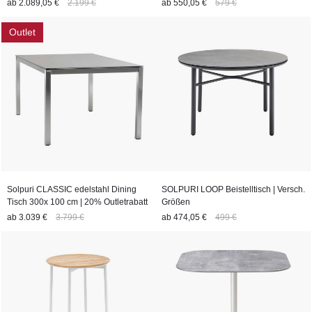
ab
2.089,05 €
2.199 €
ab
550,05 €
579 €
Outlet
Solpuri CLASSIC edelstahl Dining
SOLPURI LOOP Beistelltisch | Versch.
Tisch 300x 100 cm | 20% Outletrabatt
Größen
ab
3.039 €
3.799 €
ab
474,05 €
499 €