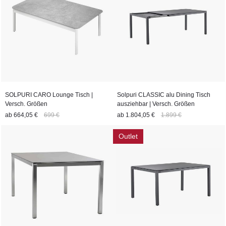
SOLPURI CARO Lounge Tisch |
Solpuri CLASSIC alu Dining Tisch
Versch. Größen
ausziehbar | Versch. Größen
ab
664,05 €
699 €
ab
1.804,05 €
1.899 €
Outlet