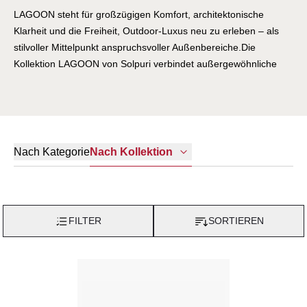
LAGOON steht für großzügigen Komfort, architektonische
Klarheit und die Freiheit, Outdoor-Luxus neu zu erleben – als
stilvoller Mittelpunkt anspruchsvoller Außenbereiche.Die
Kollektion LAGOON von Solpuri verbindet außergewöhnliche
Größe mit moderner, reduzierter Gestaltung und schafft einen
luxuriösen Rückzugsort für entspannte Stunden im Freien. Klare
Form, witterungsbeständige Materialien und durchdachte
Funktionen machen LAGOON zu einem Outdoor-Statement,
das Komfort, Ruhe und zeitlose Eleganz auf besondere Weise
Nach Kategorie
Nach Kollektion
vereint
FILTER
SORTIEREN