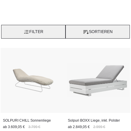
FILTER
SORTIEREN
SOLPURI CHILL Sonnenliege
Solpuri BOXX Liege, inkl. Polster
ab
3.609,05 €
3.799 €
ab
2.849,05 €
2.999 €