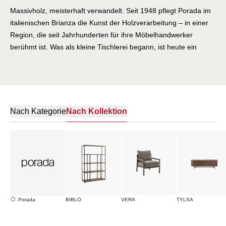
Massivholz, meisterhaft verwandelt. Seit 1948 pflegt Porada im
italienischen Brianza die Kunst der Holzverarbeitung – in einer
Region, die seit Jahrhunderten für ihre Möbelhandwerker
berühmt ist. Was als kleine Tischlerei begann, ist heute ein
international gefeiertes Designunternehmen, das die Grenzen
des Werkstoffs Holz immer wieder neu auslotet. Porada-Möbel
sind Skulpturen aus Nussbaum, Esche und Eiche: Tische mit
geschwungenen Beinen, die der Schwerkraft zu trotzen
scheinen. Stühle, deren Formen fließen wie Wasser. Regale und
Nach Kategorie
Nach Kollektion
Sideboards, die Architektur für den Wohnraum sind. Hinter
jedem Stück stehen Kunsthandwerker, die ihr Wissen über
Generationen verfeinert haben – und Designer wie Emmanuel
Gallina, die diesem Wissen zeitgenössische Formen verleihen.
Porada verbindet die Wärme des natürlichen Materials mit der
Präzision italienischen Designs. Möbel, die man berühren
möchte. Möbel, die ein Leben lang halten.
Porada
BIBLO
VERA
TYLSA