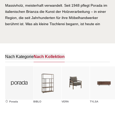
Massivholz, meisterhaft verwandelt. Seit 1948 pflegt Porada im
italienischen Brianza die Kunst der Holzverarbeitung – in einer
Region, die seit Jahrhunderten für ihre Möbelhandwerker
berühmt ist. Was als kleine Tischlerei begann, ist heute ein
international gefeiertes Designunternehmen, das die Grenzen
des Werkstoffs Holz immer wieder neu auslotet. Porada-Möbel
sind Skulpturen aus Nussbaum, Esche und Eiche: Tische mit
geschwungenen Beinen, die der Schwerkraft zu trotzen
scheinen. Stühle, deren Formen fließen wie Wasser. Regale und
Nach Kategorie
Nach Kollektion
Sideboards, die Architektur für den Wohnraum sind. Hinter
jedem Stück stehen Kunsthandwerker, die ihr Wissen über
Generationen verfeinert haben – und Designer wie Emmanuel
Gallina, die diesem Wissen zeitgenössische Formen verleihen.
Porada verbindet die Wärme des natürlichen Materials mit der
Präzision italienischen Designs. Möbel, die man berühren
möchte. Möbel, die ein Leben lang halten.
Porada
BIBLO
VERA
TYLSA