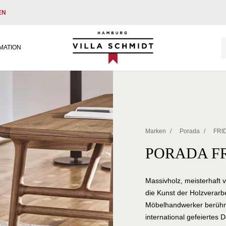
EN
Villa Schmidt
MATION
Marken
/
Porada
/
FRI
PORADA F
Massivholz, meisterhaft v
die Kunst der Holzverarbe
Möbelhandwerker berühmt 
international gefeiertes