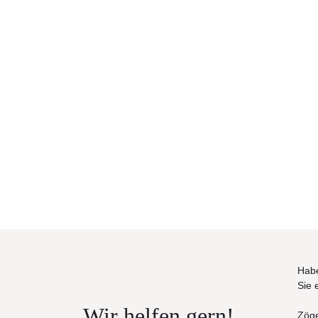
Habe
Sie 
Wir helfen gern!
Zöge