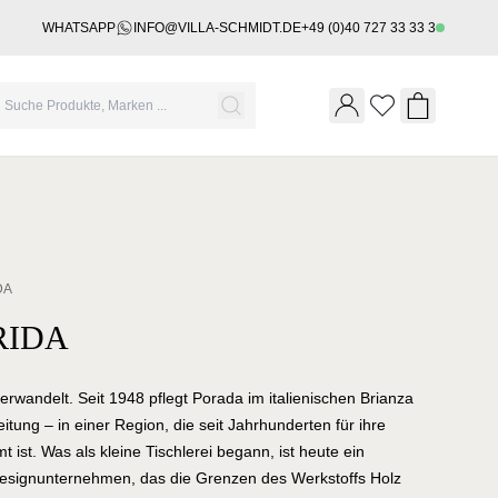
WHATSAPP
INFO@VILLA-SCHMIDT.DE
+49 (0)40 727 33 33 3
Wishlist
Shopping 
DA
RIDA
erwandelt. Seit 1948 pflegt Porada im italienischen Brianza
itung – in einer Region, die seit Jahrhunderten für ihre
ist. Was als kleine Tischlerei begann, ist heute ein
 Designunternehmen, das die Grenzen des Werkstoffs Holz