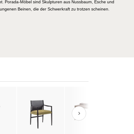
et. Porada-Möbel sind Skulpturen aus Nussbaum, Esche und
ungenen Beinen, die der Schwerkraft zu trotzen scheinen.
eßen wie Wasser. Regale und Sideboards, die Architektur für
er jedem Stück stehen Kunsthandwerker, die ihr Wissen
inert haben – und Designer wie Emmanuel Gallina, die
sische Formen verleihen. Porada verbindet die Wärme des
 der Präzision italienischen Designs. Möbel, die man
die ein Leben lang halten.