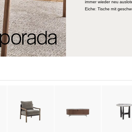
immer wieder neu auslot
Eiche: Tische mit geschw
Stühle, deren Formen fli
den Wohnraum sind. Hint
über Generationen verfe
diesem Wissen zeitgenös
natürlichen Materials mit
berühren möchte. Möbel, 