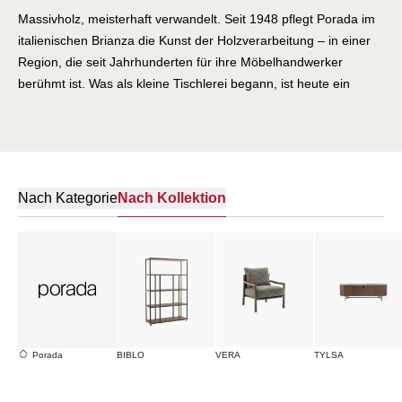
Massivholz, meisterhaft verwandelt. Seit 1948 pflegt Porada im
italienischen Brianza die Kunst der Holzverarbeitung – in einer
Region, die seit Jahrhunderten für ihre Möbelhandwerker
berühmt ist. Was als kleine Tischlerei begann, ist heute ein
international gefeiertes Designunternehmen, das die Grenzen
des Werkstoffs Holz immer wieder neu auslotet. Porada-Möbel
sind Skulpturen aus Nussbaum, Esche und Eiche: Tische mit
geschwungenen Beinen, die der Schwerkraft zu trotzen
scheinen. Stühle, deren Formen fließen wie Wasser. Regale und
Nach Kategorie
Nach Kollektion
Sideboards, die Architektur für den Wohnraum sind. Hinter
jedem Stück stehen Kunsthandwerker, die ihr Wissen über
Generationen verfeinert haben – und Designer wie Emmanuel
Gallina, die diesem Wissen zeitgenössische Formen verleihen.
Porada verbindet die Wärme des natürlichen Materials mit der
Präzision italienischen Designs. Möbel, die man berühren
möchte. Möbel, die ein Leben lang halten.
Porada
BIBLO
VERA
TYLSA