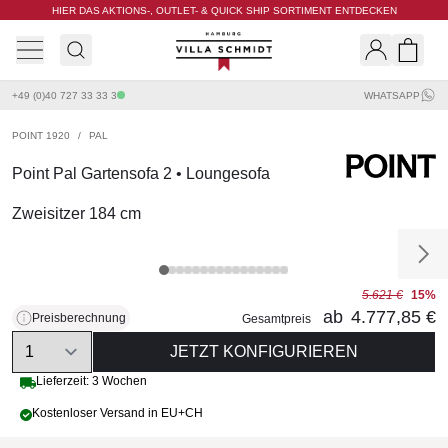
HIER DAS AKTIONS-, OUTLET- & QUICK SHIP SORTIMENT ENTDECKEN
Villa Schmidt
Search
Shopp
+49 (0)40 727 33 33 3
WHATSAPP
POINT 1920
/
PAL
Point Pal Gartensofa 2 • Loungesofa
Zweisitzer 184 cm
5.621 €
15%
ab
4.777,85 €
Preisberechnung
Gesamtpreis
Quantity
JETZT KONFIGURIEREN
Lieferzeit: 3 Wochen
Kostenloser Versand in EU+CH