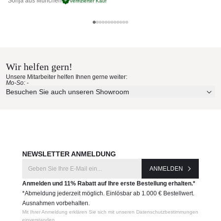
Sonja aus München
Pa
Verifizierter Kauf
Hochwertiges Aluminium Untergestell, beschichtet
Plattform aus Teakholz massiv
Breite Polster-Farbpalette, wetterfeste Stoffe
Point Materialmuster nach Hause
Wetterbeständig
Leicht zu reinigen
bestellen
Wir helfen gern!
Maße (B × T × SH / H)
Erleben Sie unsere Stoffe und Materialien ganz in Ruhe in
Unsere Mitarbeiter helfen Ihnen gerne weiter:
184,4 × 92 × 34,5 / 60,5 cm
Ihren eigenen vier Wänden.
Mo-So: -
Aktuelle Originalstoffe des Herstellers
Besuchen Sie auch unseren Showroom
Produktnummer:
Farbe, Struktur und Haptik authentisch erleben
7704700
Persönliche Beratung bei Ihrer Konfiguration
JETZT MUSTER BESTELLEN
Hersteller:
Point
NEWSLETTER ANMELDUNG
ANMELDEN
Anmelden und 11% Rabatt auf Ihre erste Bestellung erhalten.*
*Abmeldung jederzeit möglich. Einlösbar ab 1.000 € Bestellwert.
Ausnahmen vorbehalten.
Mit Ihrer Anmeldung erklären Sie sich mit unseren Datenschutzbestimmungen
einverstanden.