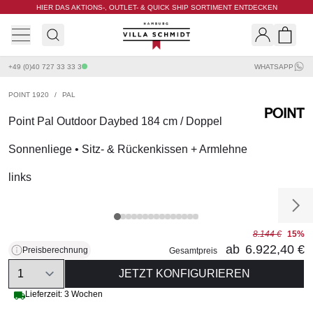
HIER DAS AKTIONS-, OUTLET- & QUICK SHIP SORTIMENT ENTDECKEN
Villa Schmidt
Search
Shopp
+49 (0)40 727 33 33 3
WHATSAPP
POINT 1920
/
PAL
Point Pal Outdoor Daybed 184 cm / Doppel
Sonnenliege • Sitz- & Rückenkissen + Armlehne
links
8.144 €
15%
ab
6.922,40 €
Preisberechnung
Gesamtpreis
Quantity
JETZT KONFIGURIEREN
Lieferzeit: 3 Wochen