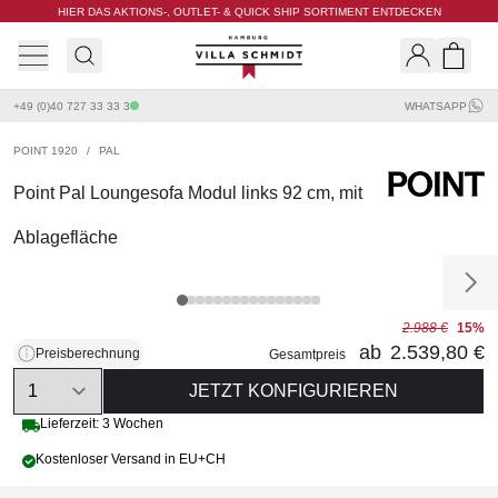
HIER DAS AKTIONS-, OUTLET- & QUICK SHIP SORTIMENT ENTDECKEN
Villa Schmidt
Search
Shopp
+49 (0)40 727 33 33 3
WHATSAPP
POINT 1920
/
PAL
Point Pal Loungesofa Modul links 92 cm, mit
Ablagefläche
2.988 €
15%
ab
2.539,80 €
Preisberechnung
Gesamtpreis
Quantity
JETZT KONFIGURIEREN
Lieferzeit: 3 Wochen
Kostenloser Versand in EU+CH