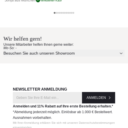
Sonja aus München
Pa
Verifizierter Kauf
Funktionalität begeistern.
Hochwertiges Aluminium Untergestell, beschichtet
Plattform aus Teakholz massiv
Point Materialmuster nach Hause
Breite Polster-Farbpalette, wetterfeste Stoffe
bestellen
Wetterbeständig
Leicht zu reinigen
Wir helfen gern!
Erleben Sie unsere Stoffe und Materialien ganz in Ruhe in
Unsere Mitarbeiter helfen Ihnen gerne weiter:
Ihren eigenen vier Wänden.
Maße (B × T × SH / H)
Mo-So: -
Aktuelle Originalstoffe des Herstellers
Besuchen Sie auch unseren Showroom
92 × 92 × 34,5 / 60,5 cm
Farbe, Struktur und Haptik authentisch erleben
Produktnummer:
Persönliche Beratung bei Ihrer Konfiguration
7704502
JETZT MUSTER BESTELLEN
Hersteller:
NEWSLETTER ANMELDUNG
Point
ANMELDEN
Anmelden und 11% Rabatt auf Ihre erste Bestellung erhalten.*
*Abmeldung jederzeit möglich. Einlösbar ab 1.000 € Bestellwert.
Ausnahmen vorbehalten.
Mit Ihrer Anmeldung erklären Sie sich mit unseren Datenschutzbestimmungen
einverstanden.