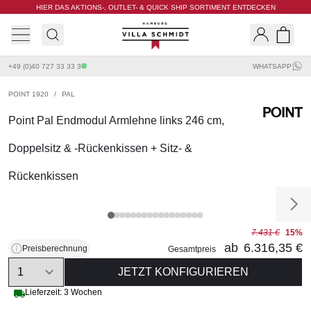
HIER DAS AKTIONS-, OUTLET- & QUICK SHIP SORTIMENT ENTDECKEN
Villa Schmidt
Search
Shopp
+49 (0)40 727 33 33 3
WHATSAPP
POINT 1920
/
PAL
Point Pal Endmodul Armlehne links 246 cm,
Doppelsitz & -Rückenkissen + Sitz- &
Rückenkissen
7.431 €
15%
ab
6.316,35 €
Preisberechnung
Gesamtpreis
Quantity
JETZT KONFIGURIEREN
Lieferzeit: 3 Wochen