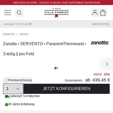
HIER DAS AKTIONS-, OUTLET- & QUICK SHIP SORTIMENT ENTDECKEN
Villa Schmidt
Search
Shopp
+49 (0)40 727 33 33 3
WHATSAPP
ZANOTTA
/
SERVO
Zanotta • SERVENTO • Paravent/Trennwand •
3-teilig || pro Feld
517 €
15%
ab
439,45 €
Preisberechnung
Gesamtpreis
Quantity
JETZT KONFIGURIEREN
Lieferzeit: 5-6 Wochen
30 Jahre Erfahrung