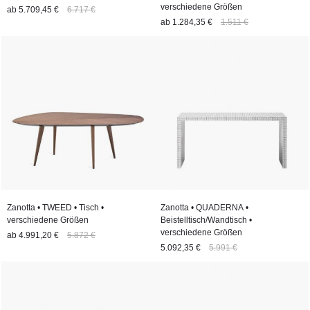
verschiedene Größen
ab
5.709,45 €
6.717 €
ab
1.284,35 €
1.511 €
Zanotta • TWEED • Tisch •
Zanotta • QUADERNA •
verschiedene Größen
Beistelltisch/Wandtisch •
verschiedene Größen
ab
4.991,20 €
5.872 €
5.092,35 €
5.991 €