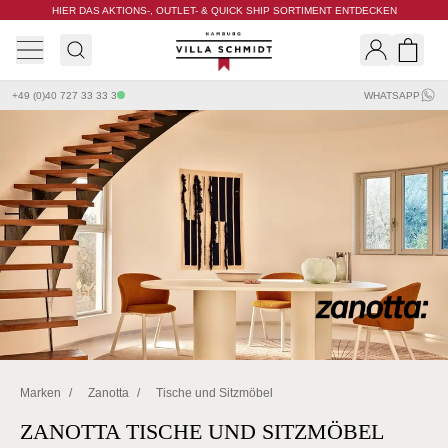
HIER DAS AKTIONS-, OUTLET- & QUICK SHIP SORTIMENT ENTDECKEN
Villa Schmidt
Search
Shopp
+49 (0)40 727 33 33 3
WHATSAPP
Marken
/
Zanotta
/
Tische und Sitzmöbel
ZANOTTA TISCHE UND SITZMÖBEL