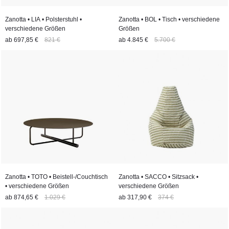
Zanotta • LIA • Polsterstuhl •
Zanotta • BOL • Tisch • verschiedene
verschiedene Größen
Größen
ab
697,85 €
821 €
ab
4.845 €
5.700 €
Zanotta • TOTO • Beistell-/Couchtisch
Zanotta • SACCO • Sitzsack •
• verschiedene Größen
verschiedene Größen
ab
874,65 €
1.029 €
ab
317,90 €
374 €