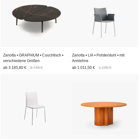
Zanotta • GRAPHIUM • Couchtisch •
Zanotta • LIA • Polsterstuhl • mit
verschiedene Größen
Armlehne
ab
3.185,80 €
3.748 €
ab
1.011,50 €
1.190 €