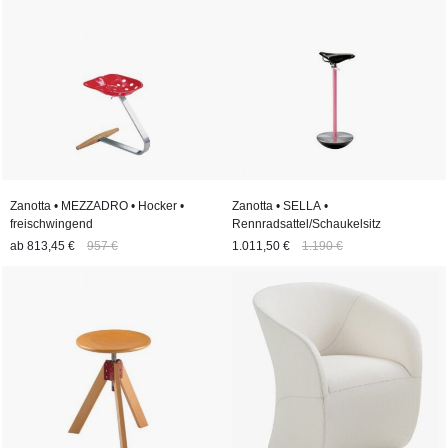
Zanotta • MEZZADRO • Hocker •
Zanotta • SELLA •
freischwingend
Rennradsattel/Schaukelsitz
ab
813,45 €
957 €
1.011,50 €
1.190 €