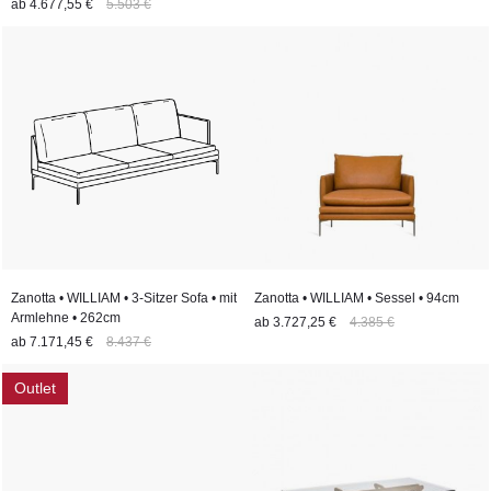
ab
4.677,55 €
5.503 €
Zanotta • WILLIAM • 3-Sitzer Sofa • mit
Zanotta • WILLIAM • Sessel • 94cm
Armlehne • 262cm
ab
3.727,25 €
4.385 €
ab
7.171,45 €
8.437 €
Outlet