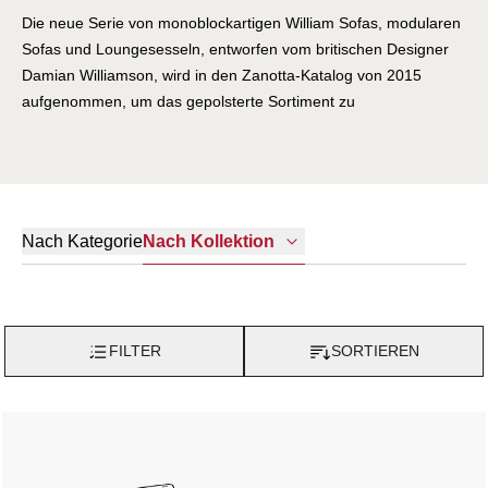
Die neue Serie von monoblockartigen William Sofas, modularen
Sofas und Loungesesseln, entworfen vom britischen Designer
Damian Williamson, wird in den Zanotta-Katalog von 2015
aufgenommen, um das gepolsterte Sortiment zu
vervollständigen, das seit 2010 ein Bestseller für den
Wohnbereich ist. Die William Serie, die sich durch ihre
charakteristischen dünnen gepolsterten Schichten für das
Grundgestell und die Aluminiumfüße auszeichnet, wird durch die
Loungesessel-Module und die Massivholzregale aus Eiche oder
Nach Kategorie
Nach Kollektion
Canaletto-Nussbaum abgerundet. "Wenn man kleine Objekte
oder Accessoires entwirft, kann man die kreative Arbeit vielleicht
in einer einzigen Lösung abschließen. Bei gepolsterten
Möbelstücken und den "großen" Einrichtungselementen
FILTER
SORTIEREN
hingegen benötigt man Zeit und kann Änderungen oder
Ergänzungen während des Fortschritts vornehmen. Ich mag es,
über eine Idee lange und vielfältig nachzudenken, und ich
denke, dass dies eine notwendige Voraussetzung ist, um zu
einem qualitativ hochwertigen, langlebigen und nützlichen