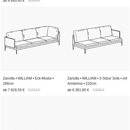
ab
4.440,40 €
5.224 €
Zanotta • WILLIAM • Eck-Modul •
Zanotta • WILLIAM • 3-Sitzer Sofa • mit
266cm
Armlehne • 220cm
ab
7.828,50 €
9.210 €
ab
6.381,80 €
7.508 €