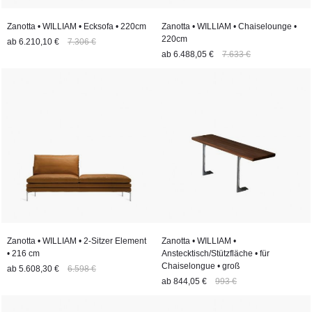
Zanotta • WILLIAM • Ecksofa • 220cm
Zanotta • WILLIAM • Chaiselounge •
220cm
ab
6.210,10 €
7.306 €
ab
6.488,05 €
7.633 €
Zanotta • WILLIAM • 2-Sitzer Element
Zanotta • WILLIAM •
• 216 cm
Anstecktisch/Stützfläche • für
Chaiselongue • groß
ab
5.608,30 €
6.598 €
ab
844,05 €
993 €