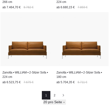
266 cm
224 cm
ab
7.464,70 €
8.782 €
ab
6.680,15 €
7.859 €
Zanotta • WILLIAM • 2-Sitzer Sofa •
Zanotta • WILLIAM • 2-Sitzer Sofa •
224 cm
180 cm
ab
6.523,75 €
7.675 €
ab
5.704,35 €
6.711 €
1
2
Seite
Seite
Nächste
20 pro Seite