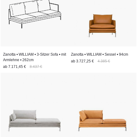
Produkt zu gelangen." "Ganz wie William: In fünf Jahren haben
wir gemeinsam mit Zanotta die komplette Kollektion erreicht,
modern und elegant, die eine breite Auswahl an
Komfortlösungen für das Wohnzimmer bietet. Zum Beispiel kann
man den gepolsterten Sitz ohne Rückenlehne haben, um auf
beiden Seiten zu sitzen und sich gegenüberzusehen, sowie die
Möglichkeit, einen kleinen Tisch/Regalrahmen zu verbinden."
Zanotta • WILLIAM • 3-Sitzer Sofa • mit
Zanotta • WILLIAM • Sessel • 94cm
Armlehne • 262cm
ab
3.727,25 €
4.385 €
ab
7.171,45 €
8.437 €