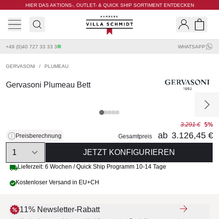
HIER DAS AKTIONS-, OUTLET- & QUICK SHIP SORTIMENT ENTDECKEN
Villa Schmidt
Search
Shopp
+49 (0)40 727 33 33 3
WHATSAPP
GERVASONI
/
PLUMEAU
Gervasoni Plumeau Bett
3.291 €
5%
ab
3.126,45 €
Preisberechnung
Gesamtpreis
Quantity
JETZT KONFIGURIEREN
Lieferzeit: 6 Wochen / Quick Ship Programm 10-14 Tage
Kostenloser Versand in EU+CH
11% Newsletter-Rabatt