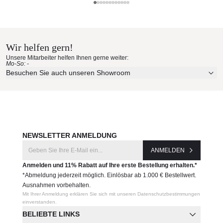
Gervasoni Materialmuster nach
PLUMEAU
Hause bestellen
Hersteller:
Wir helfen gern!
Erleben Sie unsere Stoffe und Materialien ganz in Ruhe in
Gervasoni
Unsere Mitarbeiter helfen Ihnen gerne weiter:
Ihren eigenen vier Wänden.
Mo-So: -
Aktuelle Originalstoffe des Herstellers
Besuchen Sie auch unseren Showroom
Farbe, Struktur und Haptik authentisch erleben
Persönliche Beratung bei Ihrer Konfiguration
JETZT MUSTER BESTELLEN
NEWSLETTER ANMELDUNG
ANMELDEN
Anmelden und 11% Rabatt auf Ihre erste Bestellung erhalten.*
*Abmeldung jederzeit möglich. Einlösbar ab 1.000 € Bestellwert.
Ausnahmen vorbehalten.
Mit Ihrer Anmeldung erklären Sie sich mit unseren Datenschutzbestimmungen
einverstanden.
BELIEBTE LINKS