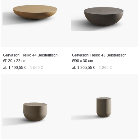
abzielt, eine Atmosphäre von Ruhe und Gelassenheit in jedem
Raum zu schaffen. Mit ihrer unvergleichlichen Ästhetik und
ihrem außergewöhnlichen Designprinzip strahlen die
Couchtische der Kollektion Heiko eine zeitlose Eleganz aus, die
sowohl in modernen als auch in traditionellen Interieurs einen
Hauch von ästhetischer Raffinesse verleiht.
Gervasoni Heiko 44 Beistelltisch |
Gervasoni Heiko 43 Beistelltisch |
Ø120 x 23 cm
Ø90 x 30 cm
ab
1.490,55 €
1.569 €
ab
1.205,55 €
1.269 €