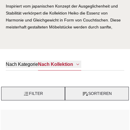
Inspiriert vom japanischen Konzept der Ausgeglichenheit und
Stabilität verkörpert die Kollektion Heiko die Essenz von
Harmonie und Gleichgewicht in Form von Couchtischen. Diese
meisterhaft gestalteten Möbelstücke werden durch sanfte,
geschwungene Linien definiert, wobei eine abgerundete Basis
den Eindruck erweckt, als ob sie mühelos auf den Oberflächen
schweben. Durch die geschickte Kombination und Überlagerung
einfacher Formen und großzügiger Volumina entstehen weiche
Strukturen, die eine harmonische Einheit bilden und jedes
Nach Kategorie
Nach Kollektion
Element nahtlos mit den anderen verbinden. Die Kollektion
Heiko umfasst vier verschiedene Größen und präsentiert sich in
einer Palette von drei natürlichen Farbtönen, die an die erdigen
Texturen und warmen Töne der Natur erinnern. Diese subtile
FILTER
SORTIEREN
Auswahl an Farben und Formen ist eine Hommage an die
orientalische Bildsprache und verkörpert eine zeitlose Ästhetik,
die sowohl beruhigend als auch ansprechend ist. Jedes Stück in
der Kollektion Heiko ist eine Hommage an die Perfektion des
minimalistischen Designs und der Handwerkskunst, die darauf