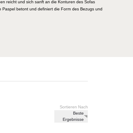
n reicht und sich sanft an die Konturen des Sofas
 Paspel betont und definiert die Form des Bezugs und
 Raffinesse. Die Produkte der Kollektion Saia strahlen eine
 erinnern an die Anmut und Schönheit der weiblichen Figur.
uem hinzusetzen, die Umarmung der weichen Polster zu
ner behaglichen Aura umgeben zu lassen. Jedes Detail der
t äußerster Sorgfalt und Hingabe entworfen, um eine
chen ästhetischer Anziehungskraft und funktionaler
rch die geschickte Kombination von klassischem Design und
fft die Kollektion Saia eine einladende und behagliche
pannen und Verweilen einlädt. Mit ihrer zeitlosen Schönheit
ng fügt sich die Kollektion Saia nahtlos in jeden Raum ein
ra von Eleganz und Gemütlichkeit, die die Sinne berührt und
.
Sortieren Nach
Beste
Ergebnisse