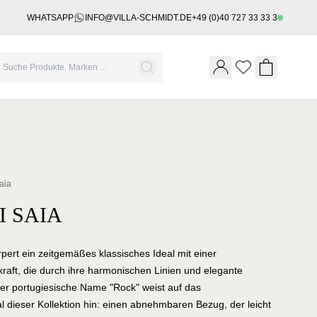
WHATSAPP
INFO@VILLA-SCHMIDT.DE
+49 (0)40 727 33 33 3
Wishlist
Shopping 
aia
 SAIA
rpert ein zeitgemäßes klassisches Ideal mit einer
raft, die durch ihre harmonischen Linien und elegante
 Der portugiesische Name "Rock" weist auf das
l dieser Kollektion hin: einen abnehmbaren Bezug, der leicht