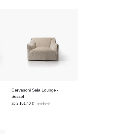
Gervasoni Saia Lounge -
Sessel
ab
2.101,40 €
2.212 €