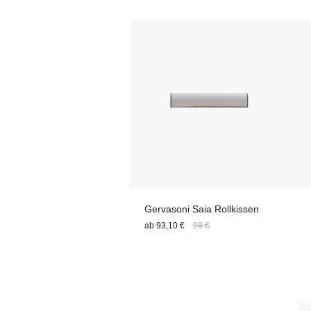
Gervasoni Saia Rollkissen
ab
93,10 €
98 €