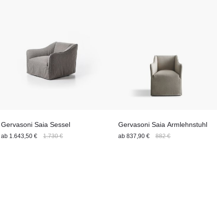
Gervasoni Saia Sessel
Gervasoni Saia Armlehnstuhl
ab
1.643,50 €
1.730 €
ab
837,90 €
882 €