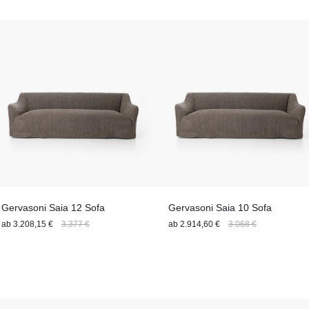
Gervasoni Saia 12 Sofa
Gervasoni Saia 10 Sofa
ab
3.208,15 €
3.377 €
ab
2.914,60 €
3.068 €