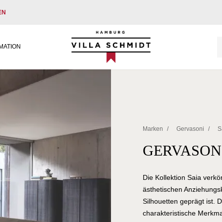
EN
Villa Schmidt
MATION
Marken
/
Gervasoni
/
S
GERVASONI
Die Kollektion Saia verkö
ästhetischen Anziehungsk
Silhouetten geprägt ist.
charakteristische Merkma