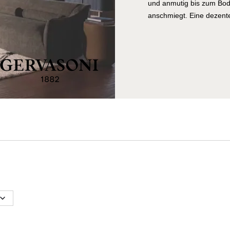
und anmutig bis zum Bode
anschmiegt. Eine dezente
verleiht ihm eine subtile
zeitlose Eleganz aus und
Sie laden ein, sich beq
genießen und sich von ei
Saia-Kollektion wurde mi
harmonische Balance zwis
Eleganz zu schaffen. Du
moderner Raffinesse scha
Atmosphäre, die zum Ents
und ihrer subtilen Anmutu
und verleiht ihm eine Au
das Wohlbefinden fördert