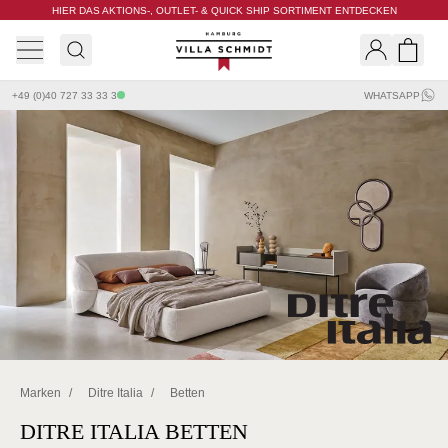
HIER DAS AKTIONS-, OUTLET- & QUICK SHIP SORTIMENT ENTDECKEN
Villa Schmidt
Search
Shopp
+49 (0)40 727 33 33 3
WHATSAPP
Marken
/
Ditre Italia
/
Betten
DITRE ITALIA BETTEN