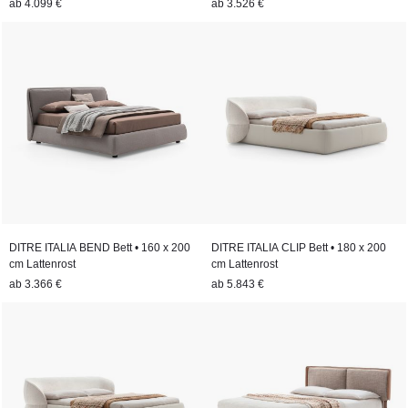
ab
4.099 €
ab
3.526 €
DITRE ITALIA BEND Bett • 160 x 200
DITRE ITALIA CLIP Bett • 180 x 200
cm Lattenrost
cm Lattenrost
ab
3.366 €
ab
5.843 €