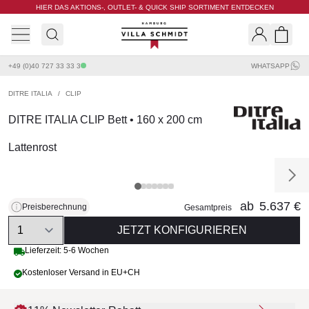
HIER DAS AKTIONS-, OUTLET- & QUICK SHIP SORTIMENT ENTDECKEN
Villa Schmidt
Search
Shopp
+49 (0)40 727 33 33 3
WHATSAPP
DITRE ITALIA
/
CLIP
DITRE ITALIA CLIP Bett • 160 x 200 cm
Lattenrost
ab
5.637 €
Preisberechnung
Gesamtpreis
Quantity
JETZT KONFIGURIEREN
Lieferzeit: 5-6 Wochen
Kostenloser Versand in EU+CH