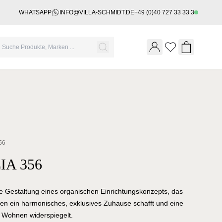
WHATSAPP
INFO@VILLA-SCHMIDT.DE
+49 (0)40 727 33 33 3
Wishlist
Shopping 
56
IA 356
e die Gestaltung eines organischen Einrichtungskonzepts, das
en ein harmonisches, exklusives Zuhause schafft und eine
s Wohnen widerspiegelt.